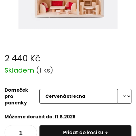
2 440 Kč
Měrná
Skladem
(
1 ks
)
cena:
Domeček
pro
panenky
Můžeme doručit do:
11.8.2026
Přidat do košíku