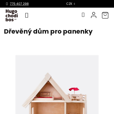
Select Language
▼
775 407 298
CZK
Dřevěný dům pro panenky
Přejít
na
obsah