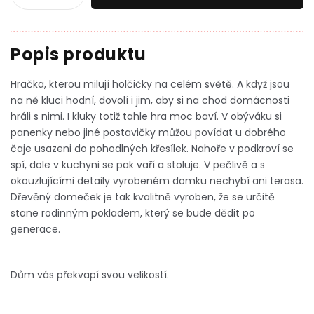
Hračka, kterou milují holčičky na celém světě. A když jsou
na ně kluci hodní, dovolí i jim, aby si na chod domácnosti
hráli s nimi. I kluky totiž tahle hra moc baví. V obýváku si
panenky nebo jiné postavičky můžou povídat u dobrého
čaje usazeni do pohodlných křesílek. Nahoře v podkroví se
spí, dole v kuchyni se pak vaří a stoluje. V pečlivě a s
okouzlujícími detaily vyrobeném domku nechybí ani terasa.
Dřevěný domeček je tak kvalitně vyroben, že se určitě
stane rodinným pokladem, který se bude dědit po
generace.
Dům vás překvapí svou velikostí.