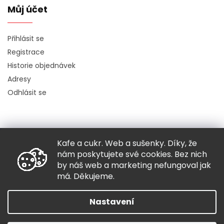
Můj účet
Přihlásit se
Registrace
Historie objednávek
Adresy
Odhlásit se
Kafe a cukr. Web a sušenky. Díky, že
Copyright 2026
Hugo chodí bos
. Všechna práva vyhrazena.
nám poskytujete své cookies. Bez nich
Grafický návrh vytvořil a nakódoval
Shoptak.cz
by náš web a marketing nefungoval jak
má. Děkujeme.
Vytvořil Shoptet
Nastavení