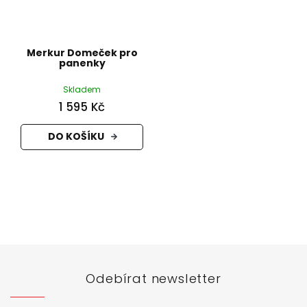
Merkur Domeček pro
panenky
Skladem
1 595 Kč
DO KOŠÍKU
Z
á
p
a
t
Odebírat newsletter
í