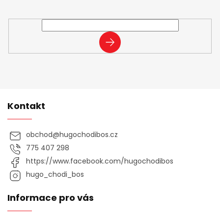
Vložte svůj e-mail a my vám budeme zasílat informace o
nových produktech na našem e-shopu.
PŘIHLÁSIT
SE
Kontakt
obchod
@
hugochodibos.cz
775 407 298
https://www.facebook.com/hugochodibos
hugo_chodi_bos
Informace pro vás