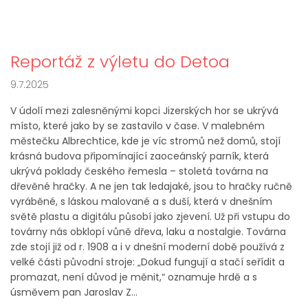
Reportáž z výletu do Detoa
9.7.2025
V údolí mezi zalesněnými kopci Jizerských hor se ukrývá
místo, které jako by se zastavilo v čase. V malebném
městečku Albrechtice, kde je víc stromů než domů, stojí
krásná budova připomínající zaoceánský parník, která
ukrývá poklady českého řemesla – stoletá továrna na
dřevěné hračky. A ne jen tak ledajaké, jsou to hračky ručně
vyráběné, s láskou malované a s duší, která v dnešním
světě plastu a digitálu působí jako zjevení. Už při vstupu do
továrny nás obklopí vůně dřeva, laku a nostalgie. Továrna
zde stojí již od r. 1908 a i v dnešní moderní době používá z
velké části původní stroje: „Dokud fungují a stačí seřídit a
promazat, není důvod je měnit,“ oznamuje hrdě a s
úsměvem pan Jaroslav Z...