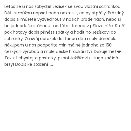
Letos se u nás zabydlel Ježíšek se svou vlastní schránkou.
Děti si můžou napsat nebo nakreslit, co by si přály. Prázdný
dopis si můžete vyzvednout v našich prodejnách, nebo si
ho jednoduše stáhnout na této stránce v příloze níže. Stačí
pak hotový dopis přinést zpátky a hodit ho Ježíškovi do
schránky. Za svůj obrázek dostanou děti malý dáreček.
Nákupem u nás podpoříte minimálně jednoho ze 150
českých výrobců a malé české hračkářství. Děkujeme! ❤️
Tak už chystejte pastelky, psaní Ježíškovi u Huga začíná
brzy! Dopis ke stažení ...