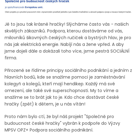
Jé to jsou tak krásné hračky! Slýcháme často vás - našich
skvělých zákazníků. Podpora, kterou dostáváme od vás,
milovníků šikovných českých ručiček a bystrých hlav, je pro
nás jak elektrická energie. Nabíjí nás a žene vpřed. A aby
jsme dojeli dále a dokázali toho více, jsme pestrá SOCIÁLNÍ
firma.
Přirozeně se řídíme principy sociálního podnikání a jedním z
hlavních bodů, kde se snažíme pomoci je zaměstnávání
kolegyň a kolegů, kteří mají hendikep. Každý má své
omezení, ale také své superschopnosti. My to víme a
snažíme se to brát jak to je. Kdo chce dostávat české
hračky (zpět) k dětem, je u nás vítán!
Proto nám bylo ctí, že byl náš projekt "Společně pro
budoucnost české hračky" vybrán k podpoře do Výzvy
MPSV OPZ+ Podpora sociálního podnikání.