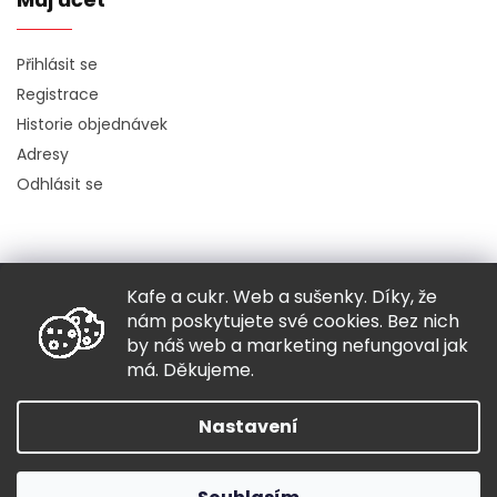
Přihlásit se
Registrace
Historie objednávek
Adresy
Odhlásit se
Kafe a cukr. Web a sušenky. Díky, že
Copyright 2026
Hugo chodí bos
. Všechna práva vyhrazena.
nám poskytujete své cookies. Bez nich
Grafický návrh vytvořil a nakódoval
Shoptak.cz
by náš web a marketing nefungoval jak
má. Děkujeme.
Vytvořil Shoptet
Nastavení