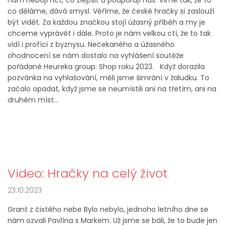
nám nebojí říct, co zlepšit a podporují nás. Víme tak, že to
co děláme, dává smysl. Věříme, že české hračky si zaslouží
být vidět. Za každou značkou stojí úžasný příběh a my je
chceme vyprávět i dále. Proto je nám velkou ctí, že to tak
vidí i profíci z byznysu. Nečekaného a úžasného
ohodnocení se nám dostalo na vyhlášení soutěže
pořádané Heureka group: Shop roku 2023. Když dorazila
pozvánka na vyhlašování, měli jsme šimrání v žaludku. To
začalo opadat, když jsme se neumístili ani na třetím, ani na
druhém míst...
Video: Hračky na celý život
23.10.2023
Grant z čistého nebe Bylo nebylo, jednoho letního dne se
nám ozvali Pavlína s Markem. Už jsme se báli, že to bude jen