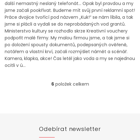
další nemastný neslaný telefonát... Opak byl pravdou a my
jsme začali pookřívat. Budeme mít svůj první reklamní spot!
Práce dvojice tvořící pod názvem „Kuk!“ se nám líbila, a tak
jsme si plácli a vydali se do neprobádaných vod grantů.
Ministerstvo kultury se rozhodlo skrze Kreativní vouchery
podpořit malé firmy. My malou firmou jsme, a tak jsme si
po doložení spousty dokumentů, podepsaných ověřeně,
notářem a vlastní krví, začali rozmýšlet námět a scénář.
Kamera, klapka, akce! Čas letěl jako voda a my se najednou
ocitli v ú...
6
položek celkem
O
v
l
Z
á
á
d
p
a
a
c
t
í
Odebírat newsletter
í
p