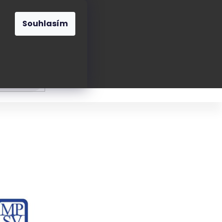
O nás
Blog
Kontakt
CZK
Souhlasím
Prázdný
košík
ání
Oblékání
Obouvání
Poukázky a přán