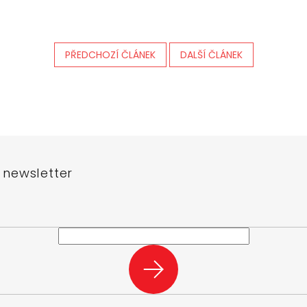
PŘEDCHOZÍ ČLÁNEK
DALŠÍ ČLÁNEK
 newsletter
e-mail a my vám budeme zasílat informace o nových produktech na n
PŘIHLÁSIT
SE