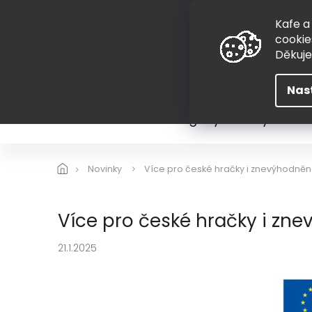
Přejít
775 407 298
na
Kafe a
obsah
cookie
Děkuj
Nas
Léto
Škola
Hugovy kousky
Hra
Novinky
Více pro české hračky i znevýhodněn
Více pro české hračky i zn
21.1.2025