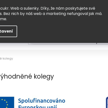
Vrácení a výměna
Doprava
 cukr. Web a sušenky. Díky, že nám poskytujete své
s. Bez nich by náš web a marketing nefungoval jak má.
eme.
tavení
HLEDAT
ní
Čtení
Tvoření a vzdělávání
Zabydlov
é kolegy
evýhodněné kolegy