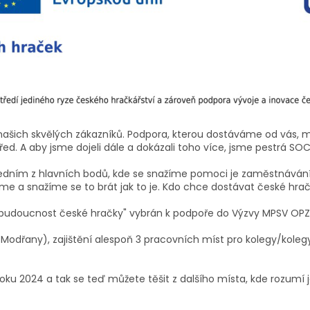
našich skvělých zákazníků. Podpora, kterou dostáváme od vás, m
před. A aby jsme dojeli dále a dokázali toho více, jsme pestrá SOC
 jedním z hlavních bodů, kde se snažíme pomoci je zaměstnávání
me a snažíme se to brát jak to je. Kdo chce dostávat české hračk
ro budoucnost české hračky" vybrán k podpoře do Výzvy MPSV OPZ
 Modřany), zajištění alespoň 3 pracovních míst pro kolegy/kole
oku 2024 a tak se teď můžete těšit z dalšího místa, kde rozumí ja