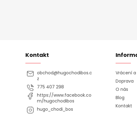
Kontakt
Inform
obchod
@
hugochodibos.c
Vrácení 
z
Doprava
775 407 298
O nás
https://www.facebook.co
Blog
m/hugochodibos
Kontakt
hugo_chodi_bos