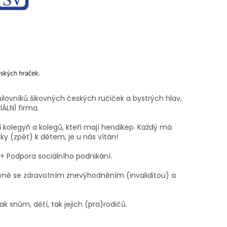
ilovníků šikovných českých ručiček a bystrých hlav,
IÁLNÍ firma.
 kolegyň a kolegů, kteří mají hendikep. Každý má
y (zpět) k dětem, je u nás vítán!
+ Podpora sociálního podnikání.
gyně se zdravotním znevýhodněním (invaliditou) a
k snům, dětí, tak jejich (pra)rodičů.