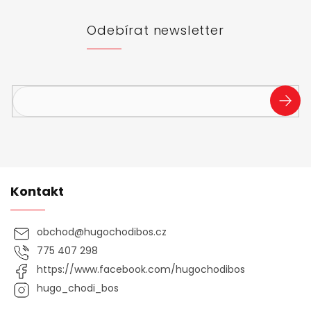
a
t
Odebírat newsletter
í
Vložte svůj e-mail a my vám budeme zasílat informace o
nových produktech na našem e-shopu.
PŘIHL
SE
Kontakt
obchod
@
hugochodibos.cz
775 407 298
https://www.facebook.com/hugochodibos
hugo_chodi_bos