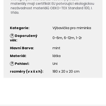
materiály mají certifikát EU potvrzující ekologickou
nezávadnost materiálů OEKO-TEX Standard 100, I.
třída.
Kategorie
:
Výbavička pro miminka
?
Doporučený
0-6m, 6-12m, 1-2r
věk
:
Hlavní Barva
:
mint
Materiál
:
látka
?
Pohlaví
:
Uni
rozměry (v x š x h)
:
180 x 20 x 20 cm
Z
á
p