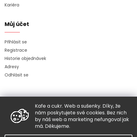
Kariéra
Můj účet
Přihlásit se
Registrace
Historie objednávek
Adresy
Odhlásit se
Kafe a cukr. Web a sušenky. Díky, že
Copyright 2026
Hugo chodí bos
. Všechna práva vyhrazena.
nám poskytujete své cookies. Bez nich
Grafický návrh vytvořil a nakódoval
Shoptak.cz
by náš web a marketing nefungoval jak
má. Děkujeme.
Vytvořil Shoptet