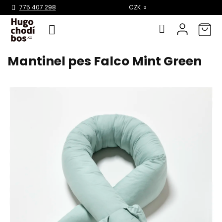
Select Language
▼
775 407 298
CZK
Mantinel pes Falco Mint Green
Přejít
na
obsah