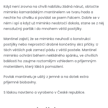
Když není zrovna na chvíli nablízku žádná náruč, obtočte
miminko kamarádským mantinelem ve tvaru hada a
nechte ho chvilku si povídat se psem Falcem. Dobře se v
něm i spí a když už miminko neobtočí dokola, stane se z něj
nerozlučný parťák i do mnohem větší postýlky.
Mantinel zajistí, že se miminko neuhodí o konstrukci
postýlky nebo neprostrčí drobné končetiny skrz příčky. U
těch větších pak zamezí pádu z větší postele. Mantinel
miminko ochrání během neklidného spánku, ve chvílích
bdělosti ho zaujme roztomilým vzhledem a příjemným
materiálem, který láká k pomazlení.
Povlak mantinelu je ušitý z jemné a na dotek extra
příjemné biobavlny.
S láskou navrženo a vyrobeno v České republice.