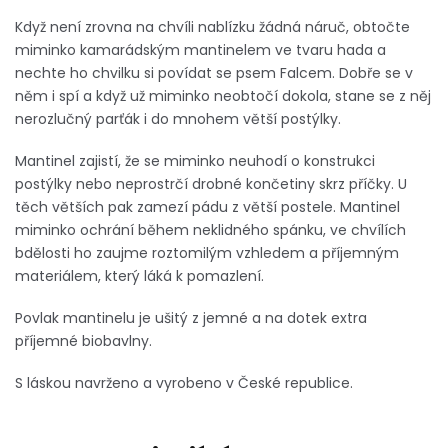
Když není zrovna na chvíli nablízku žádná náruč, obtočte
miminko kamarádským mantinelem ve tvaru hada a
nechte ho chvilku si povídat se psem Falcem. Dobře se v
něm i spí a když už miminko neobtočí dokola, stane se z něj
nerozlučný parťák i do mnohem větší postýlky.
Mantinel zajistí, že se miminko neuhodí o konstrukci
postýlky nebo neprostrčí drobné končetiny skrz příčky. U
těch větších pak zamezí pádu z větší postele. Mantinel
miminko ochrání během neklidného spánku, ve chvílích
bdělosti ho zaujme roztomilým vzhledem a příjemným
materiálem, který láká k pomazlení.
Povlak mantinelu je ušitý z jemné a na dotek extra
příjemné biobavlny.
S láskou navrženo a vyrobeno v České republice.