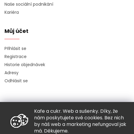
Naše sociální podnikání
Kariéra
Můj účet
Přihlásit se
Registrace
Historie objednávek
Adresy
Odhlásit se
Kafe a cukr. Web a sušenky. Díky, že
Copyright 2026
Hugo chodí bos
. Všechna práva vyhrazena.
nám poskytujete své cookies. Bez nich
Grafický návrh vytvořil a nakódoval
Shoptak.cz
by náš web a marketing nefungoval jak
má. Děkujeme.