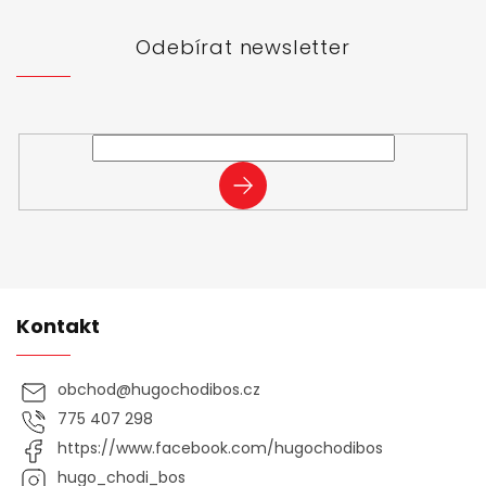
a
t
Odebírat newsletter
í
Vložte svůj e-mail a my vám budeme zasílat informace o
nových produktech na našem e-shopu.
PŘIHLÁSIT
SE
Kontakt
obchod
@
hugochodibos.cz
775 407 298
https://www.facebook.com/hugochodibos
hugo_chodi_bos