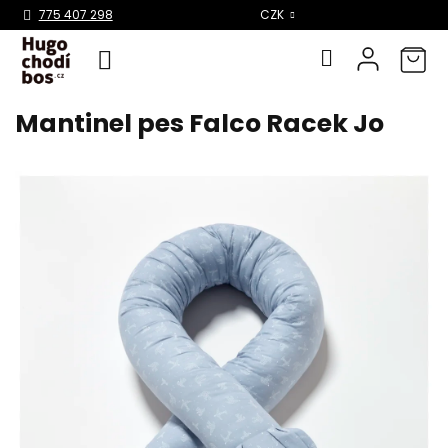
Select Language
▼
775 407 298
CZK
Mantinel pes Falco Racek Jo
Přejít
na
obsah