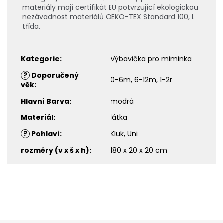
materiály mají certifikát EU potvrzující ekologickou
nezávadnost materiálů OEKO-TEX Standard 100, I.
třída.
Kategorie
:
Výbavička pro miminka
?
Doporučený
0-6m, 6-12m, 1-2r
věk
:
Hlavní Barva
:
modrá
Materiál
:
látka
?
Pohlaví
:
Kluk, Uni
rozměry (v x š x h)
:
180 x 20 x 20 cm
Z
á
p