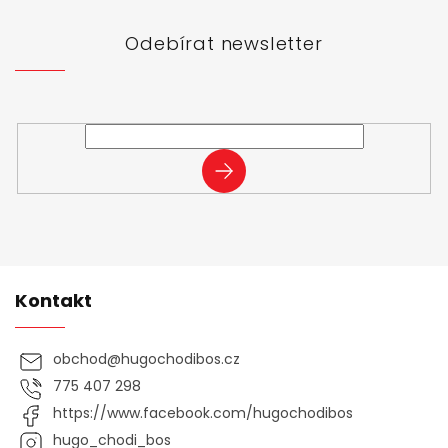
a
t
Odebírat newsletter
í
Vložte svůj e-mail a my vám budeme zasílat informace o
nových produktech na našem e-shopu.
PŘIHLÁSIT
SE
Kontakt
obchod
@
hugochodibos.cz
775 407 298
https://www.facebook.com/hugochodibos
hugo_chodi_bos