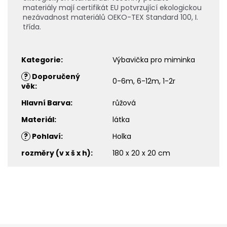
materiály mají certifikát EU potvrzující ekologickou
nezávadnost materiálů OEKO-TEX Standard 100, I.
třída.
Kategorie
:
Výbavička pro miminka
?
Doporučený
0-6m, 6-12m, 1-2r
věk
:
Hlavní Barva
:
růžová
Materiál
:
látka
?
Pohlaví
:
Holka
rozměry (v x š x h)
:
180 x 20 x 20 cm
Z
á
p