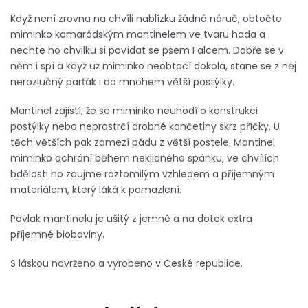
Když není zrovna na chvíli nablízku žádná náruč, obtočte
miminko kamarádským mantinelem ve tvaru hada a
nechte ho chvilku si povídat se psem Falcem. Dobře se v
něm i spí a když už miminko neobtočí dokola, stane se z něj
nerozlučný parťák i do mnohem větší postýlky.
Mantinel zajistí, že se miminko neuhodí o konstrukci
postýlky nebo neprostrčí drobné končetiny skrz příčky. U
těch větších pak zamezí pádu z větší postele. Mantinel
miminko ochrání během neklidného spánku, ve chvílích
bdělosti ho zaujme roztomilým vzhledem a příjemným
materiálem, který láká k pomazlení.
Povlak mantinelu je ušitý z jemné a na dotek extra
příjemné biobavlny.
S láskou navrženo a vyrobeno v České republice.