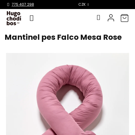
775 407 298
CZK
Mantinel pes Falco Mesa Rose
Přejít
na
obsah