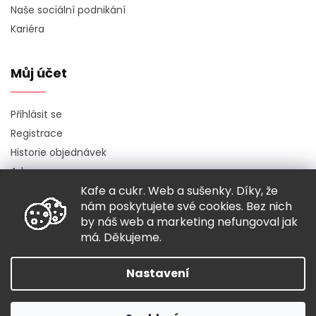
Naše sociální podnikání
Kariéra
Můj účet
Přihlásit se
Registrace
Historie objednávek
Adresy
Kafe a cukr. Web a sušenky. Díky, že
Odhlásit se
nám poskytujete své cookies. Bez nich
by náš web a marketing nefungoval jak
má. Děkujeme.
Copyright 2026
Hugo chodí bos
. Všechna práva vyhrazena.
Nastavení
Grafický návrh vytvořil a nakódoval
Shoptak.cz