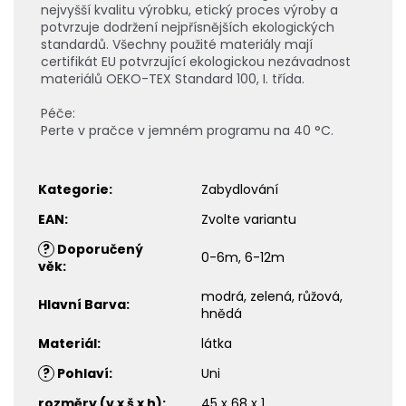
nejvyšší kvalitu výrobku, etický proces výroby a
potvrzuje dodržení nejpřísnějších ekologických
standardů. Všechny použité materiály mají
certifikát EU potvrzující ekologickou nezávadnost
materiálů OEKO-TEX Standard 100, I. třída.
Péče:
Perte v pračce v jemném programu na 40 °C.
Kategorie
:
Zabydlování
EAN
:
Zvolte variantu
?
Doporučený
0-6m, 6-12m
věk
:
modrá, zelená, růžová,
Hlavní Barva
:
hnědá
Materiál
:
látka
?
Pohlaví
:
Uni
rozměry (v x š x h)
:
45 x 68 x 1