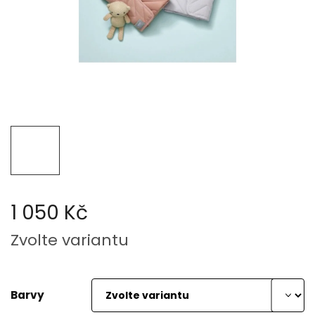
1 050 Kč
Měrná
Zvolte variantu
cena:
Barvy