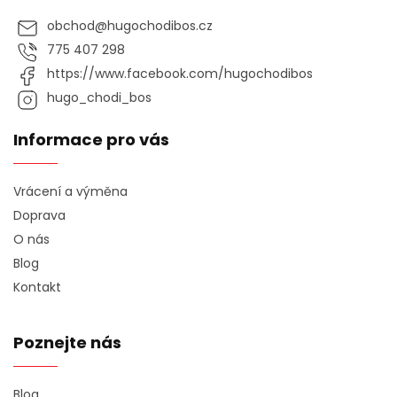
obchod
@
hugochodibos.cz
775 407 298
https://www.facebook.com/hugochodibos
hugo_chodi_bos
Informace pro vás
Vrácení a výměna
Doprava
O nás
Blog
Kontakt
Poznejte nás
Blog