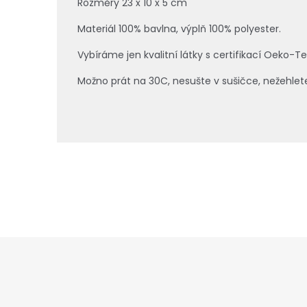
Rozměry 23 x 10 x 5 cm
Materiál 100% bavlna, výplň 100% polyester.
Vybíráme jen kvalitní látky s certifikací Oeko-T
Možno prát na 30C, nesušte v sušičce, nežehlet
Z
á
p
a
t
í