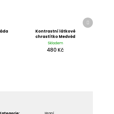
Další
produkt
ráda
Kontrastní látkové
chrastítko Medvěd
Skladem
480 Kč
Kategorie
:
Hraní