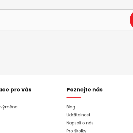
e-mail a my vám budeme zasílat informace o nových produktech na n
ace pro vás
Poznejte nás
a výměna
Blog
Udržitelnost
Napsali o nás
Pro školky