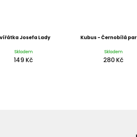
vířátka Josefa Lady
Kubus - Černobílá pa
Skladem
Skladem
149 Kč
280 Kč