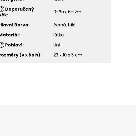
?
Doporučený
0-6m, 6-12m
věk
:
Hlavní Barva
:
černá, bílá
Materiál
:
látka
?
Pohlaví
:
Uni
rozměry (v x š x h)
:
23 x 10 x 5 cm