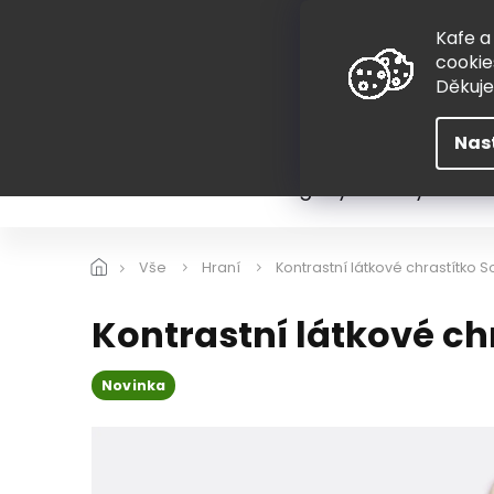
Přejít
775 407 298
na
Kafe a
obsah
cookie
Děkuj
Nas
Léto
Škola
Hugovy kousky
Hra
Vše
Hraní
Kontrastní látkové chrastítko 
Kontrastní látkové ch
Novinka