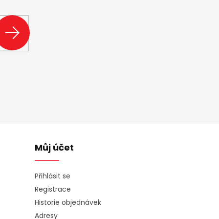
ašem e-shopu.
PŘIHLÁSIT
SE
Můj účet
Přihlásit se
Registrace
Historie objednávek
Adresy