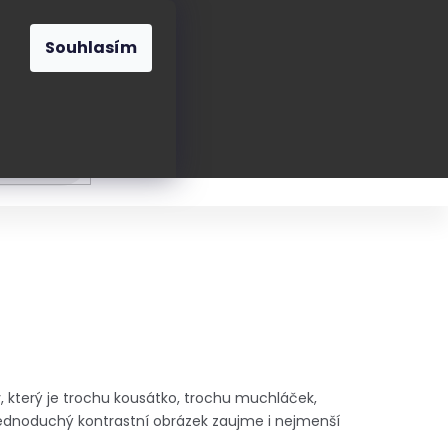
O nás
Blog
Kontakt
CZK
Souhlasím
Prázdný
košík
ání
Oblékání
Obouvání
Poukázky a přán
 který je trochu kousátko, trochu muchláček,
 Jednoduchý kontrastní obrázek zaujme i nejmenší