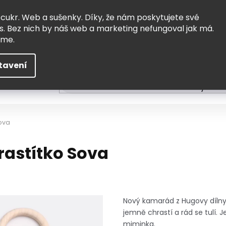
Vrácení a výměna
Doprava
 cukr. Web a sušenky. Díky, že nám poskytujete své
s. Bez nich by náš web a marketing nefungoval jak má.
eme.
tavení
HLEDAT
ní
Čtení
Tvoření a vzdělávání
Zabydlov
Sova
rastítko Sova
Nový kamarád z Hugovy dílny,
jemně chrastí a rád se tulí.
miminka.