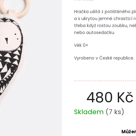
Hračka ušitá z potištěného
a s ukrytou jemně chrastící r
třeba když rostou zoubku, n
nebo autosedačku.
Věk 0+
Vyrobeno v České republice.
480 Kč
Měrná
Skladem
(
7 ks
)
cena:
Můžem