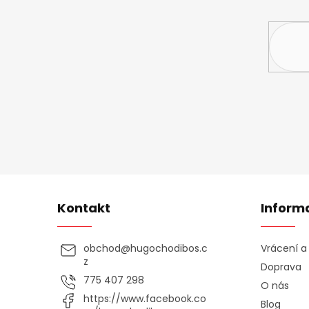
Vložte svůj 
Kontakt
Inform
obchod
@
hugochodibos.c
Vrácení 
z
Doprava
775 407 298
O nás
https://www.facebook.co
Blog