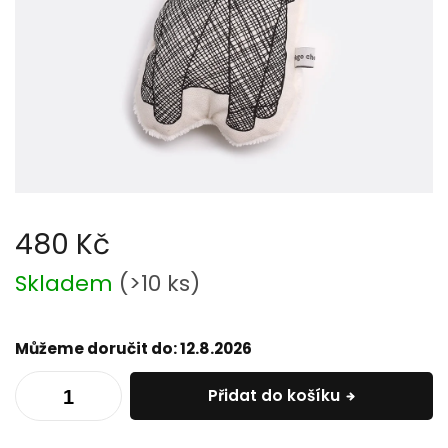
480 Kč
Měrná
Skladem
(
>10 ks
)
cena:
Můžeme doručit do:
12.8.2026
Přidat do košíku