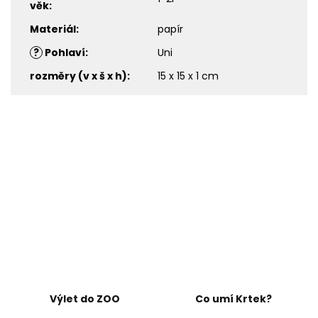
věk
:
Materiál
:
papír
?
Pohlaví
:
Uni
rozměry (v x š x h)
:
15 x 15 x 1 cm
Výlet do ZOO
Co umí Krtek?