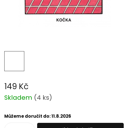
149 Kč
Měrná
Skladem
(
4 ks
)
cena:
Můžeme doručit do:
11.8.2026