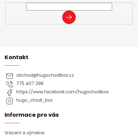
PŘIHLÁSIT
SE
Kontakt
obchod
@
hugochodibos.cz
775 407 298
https://www.facebook.com/hugochodibos
hugo_chodi_bos
Informace pro vás
Vrácení a výměna