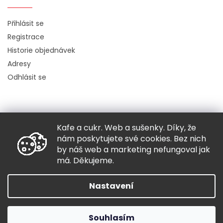
Přihlásit se
Registrace
Historie objednávek
Adresy
Odhlásit se
Kafe a cukr. Web a sušenky. Díky, že
Copyright 2026
Hugo chodí bos
. Všechna práva vyhrazena.
nám poskytujete své cookies. Bez nich
Grafický návrh vytvořil a nakódoval
Shoptak.cz
by náš web a marketing nefungoval jak
má. Děkujeme.
Vytvořil Shoptet
Nastavení
Souhlasím