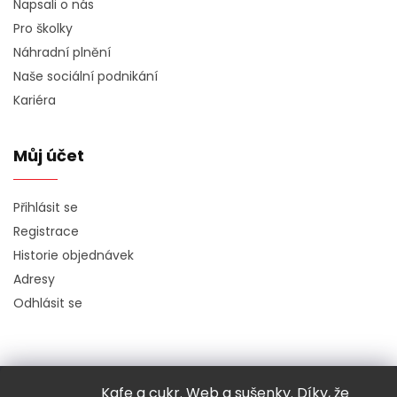
Napsali o nás
Pro školky
Náhradní plnění
Naše sociální podnikání
Kariéra
Můj účet
Přihlásit se
Registrace
Historie objednávek
Adresy
Odhlásit se
Kafe a cukr. Web a sušenky. Díky, že