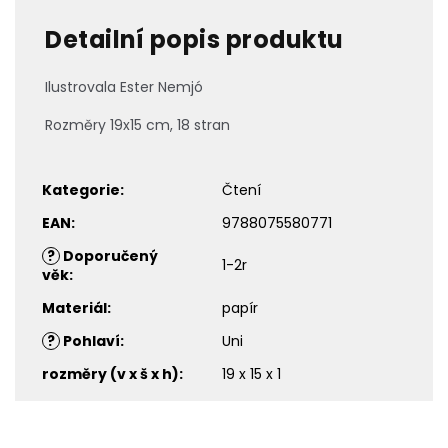
Detailní popis produktu
Ilustrovala Ester Nemjó
Rozměry 19x15 cm, 18 stran
Kategorie
:
Čtení
EAN
:
9788075580771
?
Doporučený
1-2r
věk
:
Materiál
:
papír
?
Pohlaví
:
Uni
rozměry (v x š x h)
:
19 x 15 x 1