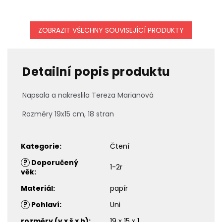
ZOBRAZIT VŠECHNY SOUVISEJÍCÍ PRODUKTY
Detailní popis produktu
Napsala a nakreslila Tereza Marianová
Rozměry 19x15 cm, 18 stran
Kategorie
:
Čtení
?
Doporučený
1-2r
věk
:
Materiál
:
papír
?
Pohlaví
:
Uni
rozměry (v x š x h)
:
19 x 15 x 1