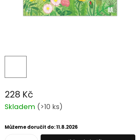
228 Kč
Měrná
Skladem
(
>10 ks
)
cena:
Můžeme doručit do:
11.8.2026