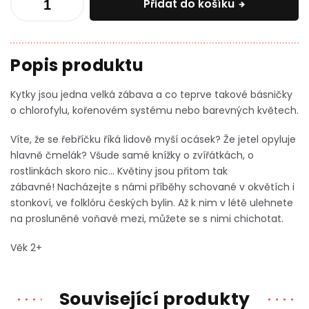
Přidat do košíku
Kytky jsou jedna velká zábava a co teprve takové básničky
o chlorofylu, kořenovém systému nebo barevných květech.
Víte, že se řebříčku říká lidově myší ocásek? Že jetel opyluje
hlavně čmelák? Všude samé knížky o zvířátkách, o
rostlinkách skoro nic… Květiny jsou přitom tak
zábavné!
Nacházejte s námi příběhy schované v okvětích i
stonkoví, ve folklóru českých bylin. Až k nim v létě ulehnete
na prosluněné voňavé mezi, můžete se s nimi chichotat.
Věk 2+
Související produkty