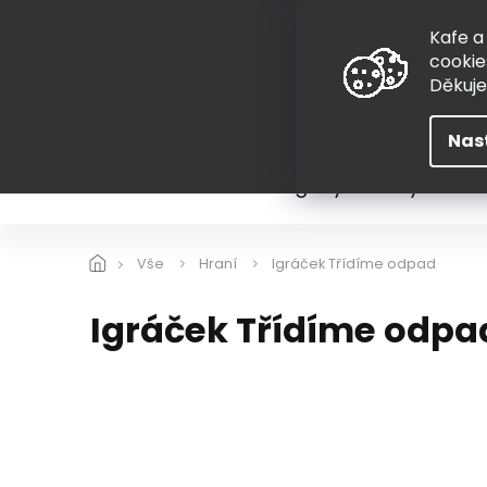
Přejít
775 407 298
na
Kafe a
obsah
cookie
Děkuj
Nas
Léto
Škola
Hugovy kousky
Hra
Vše
Hraní
Igráček Třídíme odpad
Igráček Třídíme odpa