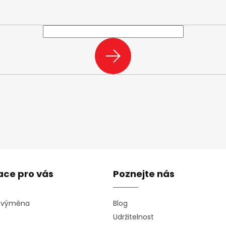
e-mail a my vám budeme zasílat informace o nových produktech na n
PŘIHLÁSIT
SE
ace pro vás
Poznejte nás
a výměna
Blog
Udržitelnost