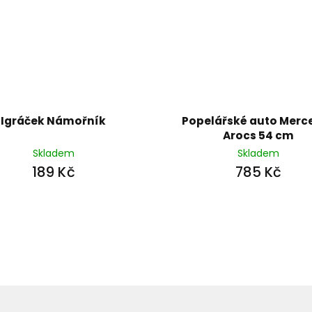
Igráček Námořník
Popelářské auto Merc
Arocs 54 cm
Skladem
Skladem
189 Kč
785 Kč