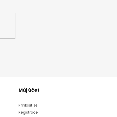
ašem e-shopu.
Můj účet
Přihlásit se
Registrace