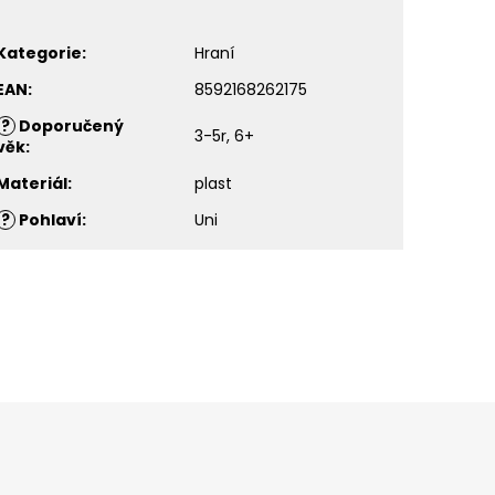
Kategorie
:
Hraní
EAN
:
8592168262175
?
Doporučený
3-5r, 6+
věk
:
Materiál
:
plast
?
Pohlaví
:
Uni