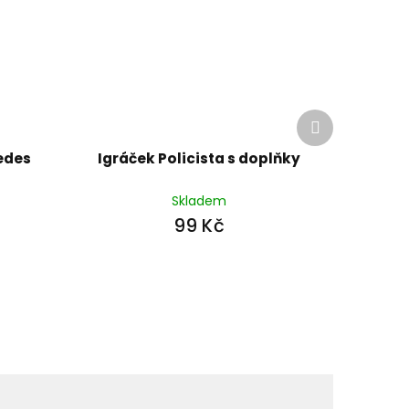
Další
produkt
edes
Igráček Policista s doplňky
Skladem
99 Kč