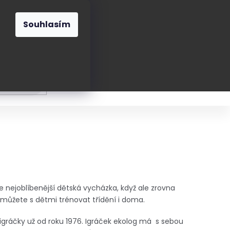
O nás
Blog
Kontakt
CZK
Souhlasím
Prázdný
košík
ání
Oblékání
Obouvání
Poukázky a přán
 nejoblíbenější dětská vycházka, když ale zrovna
 můžete s dětmi trénovat třídění i doma.
igráčky už od roku 1976. Igráček ekolog má s sebou