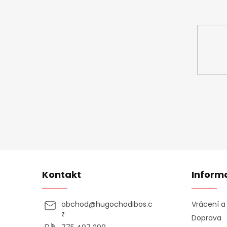
Vložte svůj 
Kontakt
Inform
obchod
@
hugochodibos.c
Vrácení 
z
Doprava