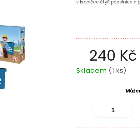
v krabičce čtyři popelnice 
240 Kč
Měrná
Skladem
(
1 ks
)
cena:
Můžem