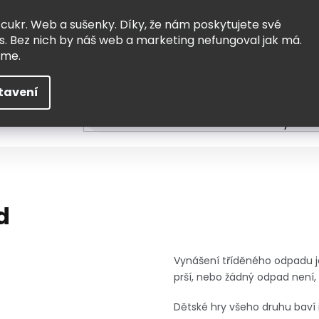
Vrácení a výměna
Doprava
 cukr. Web a sušenky. Díky, že nám poskytujete své
s. Bez nich by náš web a marketing nefungoval jak má.
eme.
tavení
HLEDAT
ní
Čtení
Tvoření a vzdělávání
Zabydlov
d
Vynášení tříděného odpadu je
prší, nebo žádný odpad není,
Dětské hry všeho druhu baví 