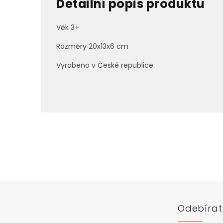
Detailní popis produktu
Věk 3+
Rozměry 20x13x6 cm
Vyrobeno v České republice.
Z
á
p
a
t
í
Odebírat