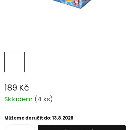
189 Kč
Měrná
Skladem
(
4 ks
)
cena:
Můžeme doručit do:
13.8.2026