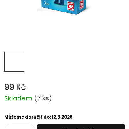
99 Kč
Měrná
Skladem
(
7 ks
)
cena:
Můžeme doručit do:
12.8.2026