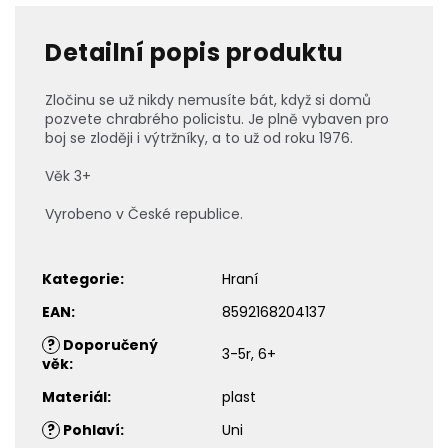
Detailní popis produktu
Zločinu se už nikdy nemusíte bát, když si domů
pozvete chrabrého policistu. Je plně vybaven pro
boj se zloději i výtržníky, a to už od roku 1976.
Věk 3+
Vyrobeno v České republice.
Kategorie
:
Hraní
EAN
:
8592168204137
?
Doporučený
3-5r, 6+
věk
:
Materiál
:
plast
?
Pohlaví
:
Uni