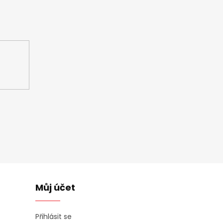
ašem e-shopu.
Můj účet
Přihlásit se