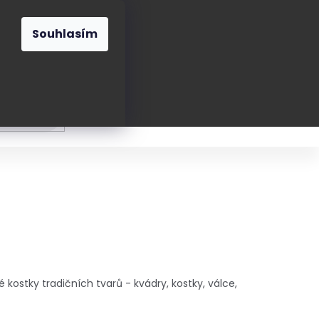
O nás
Blog
Kontakt
CZK
Souhlasím
Prázdný
košík
ání
Oblékání
Obouvání
Poukázky a přán
né kostky tradičních tvarů - kvádry, kostky, válce,