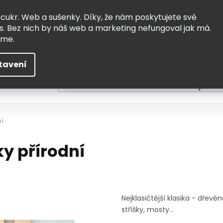
Vrácení a výměna
Doprava
 cukr. Web a sušenky. Díky, že nám poskytujete své
s. Bez nich by náš web a marketing nefungoval jak má.
eme.
tavení
HLEDAT
ní
Čtení
Tvoření a vzdělávání
Zabydlov
ní
y přírodní
Nejklasičtější klasika - dřevě
stříšky, mosty...