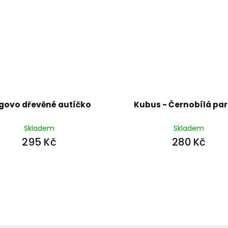
govo dřevěné autíčko
Kubus - Černobílá pa
Skladem
Skladem
295 Kč
280 Kč