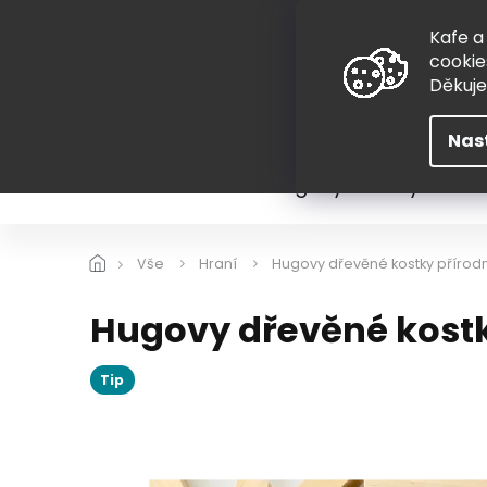
Přejít
775 407 298
na
Kafe a
obsah
cookie
Děkuj
Nas
Léto
Škola
Hugovy kousky
Hra
Vše
Hraní
Hugovy dřevěné kostky přírod
Hugovy dřevěné kostk
Tip