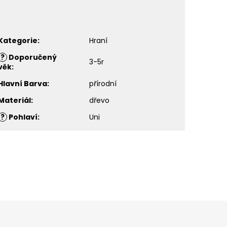
Kategorie
:
Hraní
?
Doporučený
3-5r
věk
:
Hlavní Barva
:
přírodní
Materiál
:
dřevo
?
Pohlaví
:
Uni