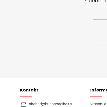
Odebírat
Vložte svůj 
Kontakt
Inform
obchod
@
hugochodibos.c
Vrácení 