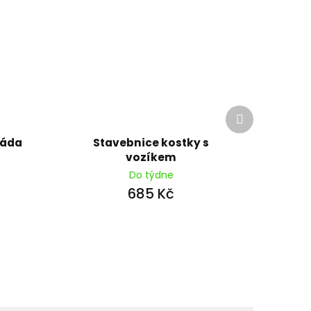
Další
produkt
ráda
Stavebnice kostky s
vozíkem
Do týdne
685 Kč