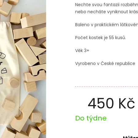
Nechte svou fantazii rozběhn
nebo necháte vyniknout krásu
Baleno v praktickém látkovém
Počet kostek je 55 kusů.
Věk 3+
Vyrobeno v České republice
450 Kč
Měrná
Do týdne
cena: