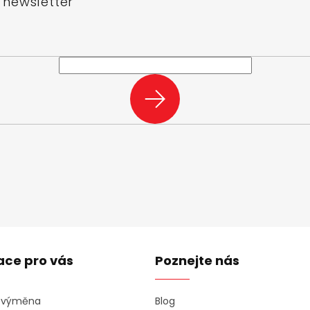
 newsletter
e-mail a my vám budeme zasílat informace o nových produktech na n
PŘIHLÁSIT
SE
ace pro vás
Poznejte nás
a výměna
Blog