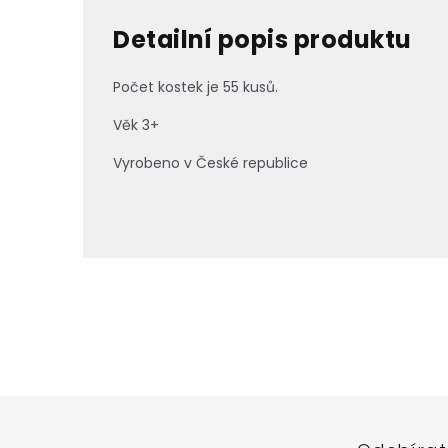
Detailní popis produktu
Počet kostek je 55 kusů.
Věk 3+
Vyrobeno v České republice
Z
á
p
a
t
í