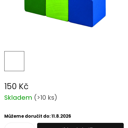
150 Kč
Měrná
Skladem
(
>10 ks
)
cena:
Můžeme doručit do:
11.8.2026