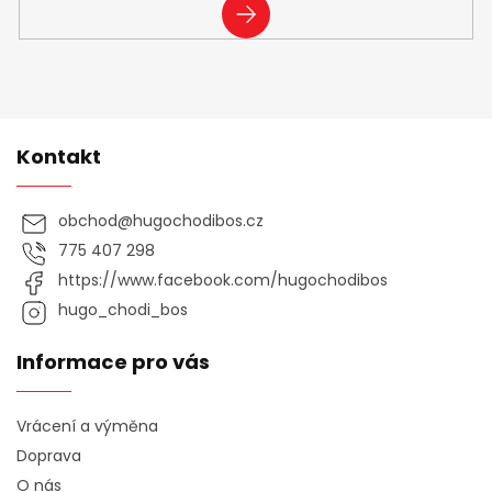
PŘIHLÁSIT
SE
Kontakt
obchod
@
hugochodibos.cz
775 407 298
https://www.facebook.com/hugochodibos
hugo_chodi_bos
Informace pro vás
Vrácení a výměna
Doprava
O nás