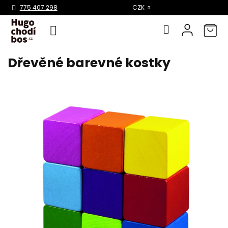
Select Language
▼
775 407 298
CZK
Dřevěné barevné kostky
Přejít
na
obsah