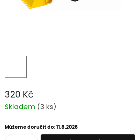
320 Kč
Měrná
Skladem
(
3 ks
)
cena:
Můžeme doručit do:
11.8.2026