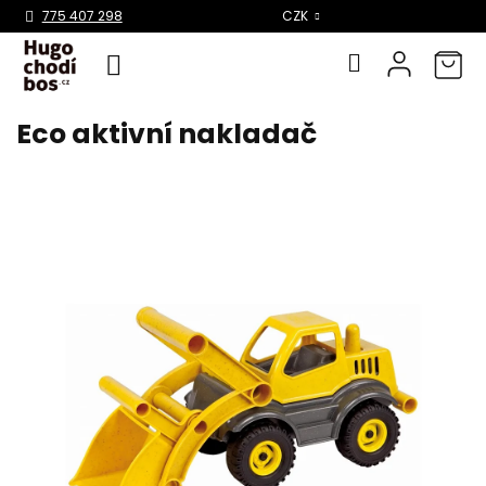
Select Language
▼
775 407 298
CZK
Eco aktivní nakladač
Přejít
na
obsah