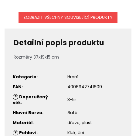
ZOBRAZIT VŠECHNY SOUVISEJÍCÍ PRODUKTY
Detailní popis produktu
Rozměry
37x19x15
cm
Kategorie
:
Hraní
EAN
:
4006942741809
?
Doporučený
3-5r
věk
:
Hlavní Barva
:
žlutá
Materiál
:
dřevo, plast
?
Pohlaví
:
Kluk, Uni