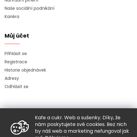
Náhradní plnění
Naše sociální podnikání
Kariéra
Můj účet
Přihlásit se
Registrace
Historie objednávek
Adresy
Odhlásit se
Kafe a cukr. Web a sušenky. Díky, že
Copyright 2026
Hugo chodí bos
. Všechna práva vyhrazena.
nám poskytujete své cookies. Bez nich
Grafický návrh vytvořil a nakódoval
Shoptak.cz
by náš web a marketing nefungoval jak