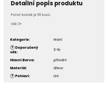
Detailní popis produktu
Počet kostek je 55 kusů.
Věk 3+
Kategorie
:
Hraní
?
Doporučený
3-5r
věk
:
Hlavní Barva
:
přírodní
Materiál
:
dřevo
?
Pohlaví
:
Uni
Z
á