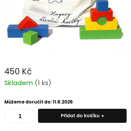
450 Kč
Měrná
Skladem
(
1 ks
)
cena:
Můžeme doručit do:
11.8.2026
Přidat do košíku