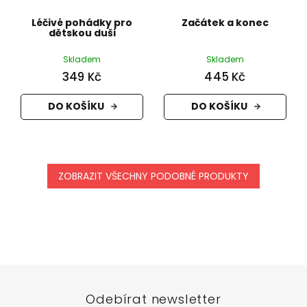
Léčivé pohádky pro
Začátek a konec
dětskou duši
Skladem
Skladem
349 Kč
445 Kč
DO KOŠÍKU
DO KOŠÍKU
ZOBRAZIT VŠECHNY PODOBNÉ PRODUKTY
Z
á
p
a
t
Odebírat newsletter