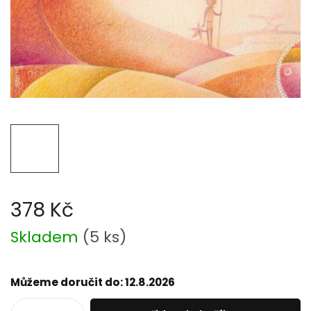
378 Kč
Měrná
Skladem
(
5 ks
)
cena:
Můžeme doručit do:
12.8.2026