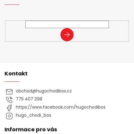
í
Vložte svůj e-mail a my vám budeme zasílat informace o
nových produktech na našem e-shopu.
PŘIHLÁSIT
SE
Kontakt
obchod
@
hugochodibos.cz
775 407 298
https://www.facebook.com/hugochodibos
hugo_chodi_bos
Informace pro vás