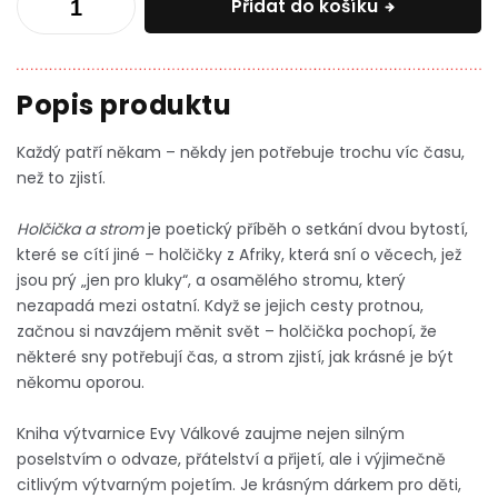
Přidat do košíku
Každý patří někam – někdy jen potřebuje trochu víc času,
než to zjistí.
Holčička a strom
je poetický příběh o setkání dvou bytostí,
které se cítí jiné – holčičky z Afriky, která sní o věcech, jež
jsou prý „jen pro kluky“, a osamělého stromu, který
nezapadá mezi ostatní. Když se jejich cesty protnou,
začnou si navzájem měnit svět – holčička pochopí, že
některé sny potřebují čas, a strom zjistí, jak krásné je být
někomu oporou.
Kniha výtvarnice Evy Válkové zaujme nejen silným
poselstvím o odvaze, přátelství a přijetí, ale i výjimečně
citlivým výtvarným pojetím. Je krásným dárkem pro děti,