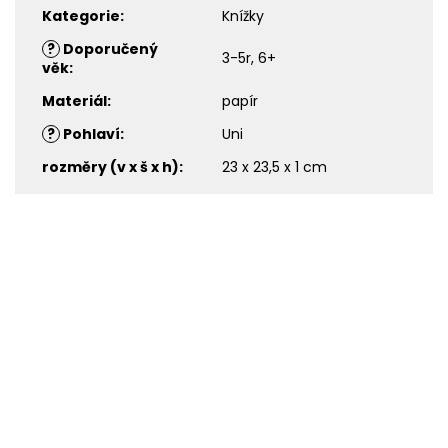
Kategorie
:
Knížky
?
Doporučený
3-5r, 6+
věk
:
Materiál
:
papír
?
Pohlaví
:
Uni
rozměry (v x š x h)
:
23 x 23,5 x 1 cm