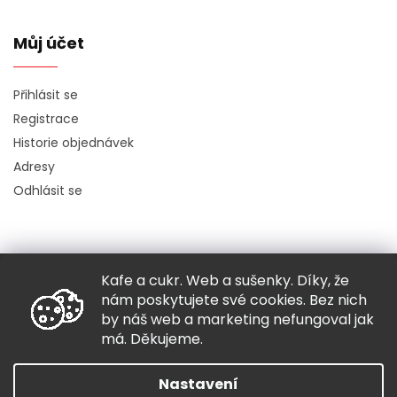
Můj účet
Přihlásit se
Registrace
Historie objednávek
Adresy
Odhlásit se
Kafe a cukr. Web a sušenky. Díky, že
Copyright 2026
Hugo chodí bos
. Všechna práva vyhrazena.
nám poskytujete své cookies. Bez nich
Grafický návrh vytvořil a nakódoval
Shoptak.cz
by náš web a marketing nefungoval jak
má. Děkujeme.
Vytvořil Shoptet
Nastavení