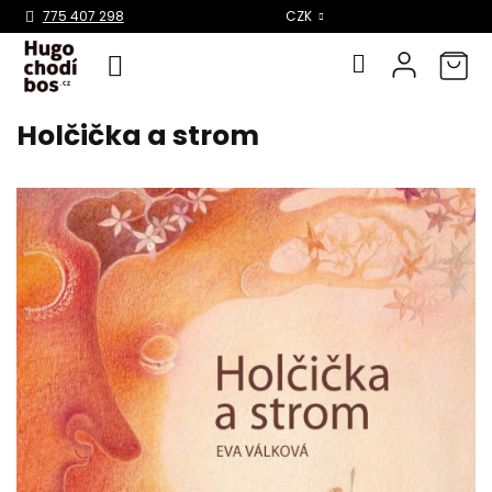
Select Language
▼
775 407 298
CZK
Holčička a strom
Přejít
na
obsah