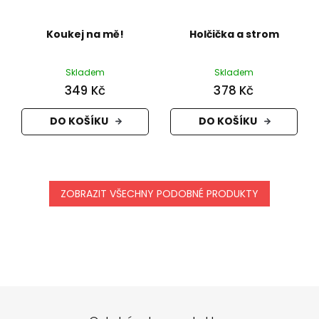
Koukej na mě!
Holčička a strom
Skladem
Skladem
349 Kč
378 Kč
DO KOŠÍKU
DO KOŠÍKU
ZOBRAZIT VŠECHNY PODOBNÉ PRODUKTY
Z
á
p
a
t