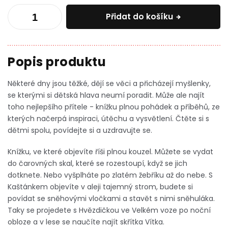
Přidat do košíku
Některé dny jsou těžké, dějí se věci a přicházejí myšlenky,
se kterými si dětská hlava neumí poradit. Může ale najít
toho nejlepšího přítele - knížku plnou pohádek a příběhů, ze
kterých načerpá inspiraci, útěchu a vysvětlení. Čtěte si s
dětmi spolu, povídejte si a uzdravujte se.
Knížku, ve které objevíte říši plnou kouzel. Můžete se vydat
do čarovných skal, které se rozestoupí, když se jich
dotknete. Nebo vyšplháte po zlatém žebříku až do nebe. S
Kaštánkem objevíte v aleji tajemný strom, budete si
povídat se sněhovými vločkami a stavět s nimi sněhuláka.
Taky se projedete s Hvězdičkou ve Velkém voze po noční
obloze a v lese se naučíte najít skřítka Vítka.