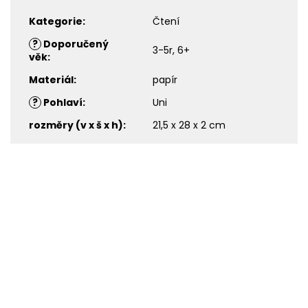
Kategorie
:
Čtení
?
Doporučený
3-5r, 6+
věk
:
Materiál
:
papír
?
Pohlaví
:
Uni
rozměry (v x š x h)
:
21,5 x 28 x 2 cm