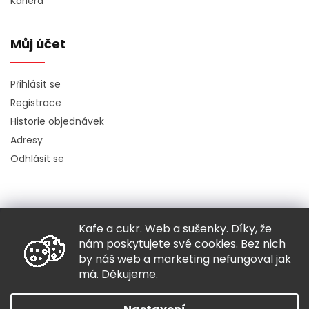
Kariéra
Můj účet
Přihlásit se
Registrace
Historie objednávek
Adresy
Odhlásit se
Kafe a cukr. Web a sušenky. Díky, že
Copyright 2026
Hugo chodí bos
. Všechna práva vyhrazena.
nám poskytujete své cookies. Bez nich
Grafický návrh vytvořil a nakódoval
Shoptak.cz
by náš web a marketing nefungoval jak
má. Děkujeme.
Vytvořil Shoptet