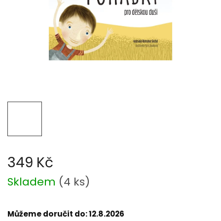
349 Kč
Měrná
Skladem
(
4 ks
)
cena:
Můžeme doručit do:
12.8.2026