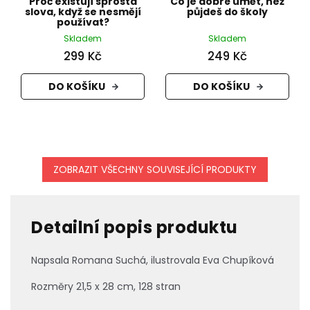
Proč existují sprostá
Co je dobré umět, než
slova, když se nesmějí
půjdeš do školy
používat?
Skladem
Skladem
299 Kč
249 Kč
DO KOŠÍKU
DO KOŠÍKU
ZOBRAZIT VŠECHNY SOUVISEJÍCÍ PRODUKTY
Detailní popis produktu
Napsala Romana Suchá, ilustrovala Eva Chupíková
Rozměry
21,5 x 28 cm, 128 stran