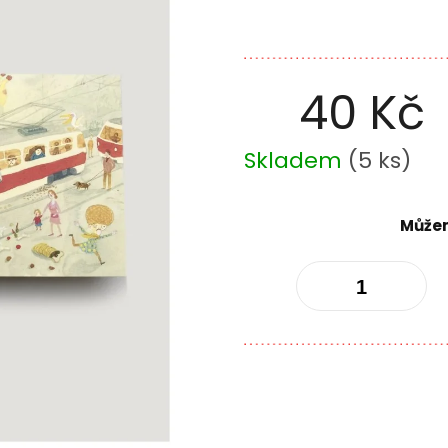
40 Kč
Měrná
Skladem
(
5 ks
)
cena:
Můžem