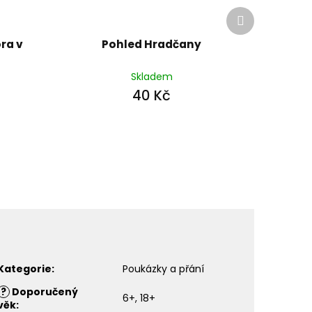
Další
produkt
ra v
Pohled Hradčany
Skladem
40 Kč
Kategorie
:
Poukázky a přání
?
Doporučený
6+, 18+
věk
: