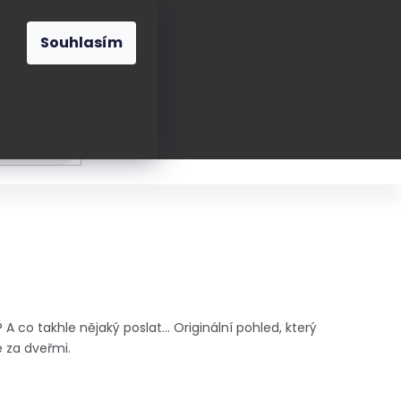
O nás
Blog
Kontakt
CZK
Souhlasím
Prázdný
košík
ání
Oblékání
Obouvání
Poukázky a přán
A co takhle nějaký poslat... Originální pohled, který
e za dveřmi.