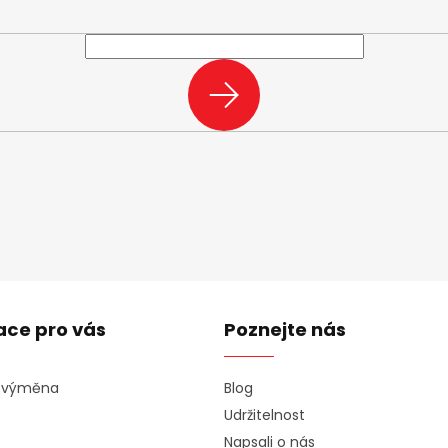
e-mail a my vám budeme zasílat informace o nových produktech na n
PŘIHLÁSIT
SE
ace pro vás
Poznejte nás
a výměna
Blog
Udržitelnost
Napsali o nás