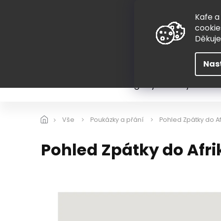
Přejít
775 407 298
na
Kafe a
obsah
cookie
Děkuj
Nas
Léto
Škola
Hugovy kousky
Hra
Vše
Poukázky a přání
Pohled Zpátky do Af
Pohled Zpátky do Afri