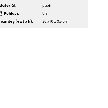
Materiál
:
papír
?
Pohlaví
:
Uni
rozměry (v x š x h)
:
20 x 10 x 0,5 cm