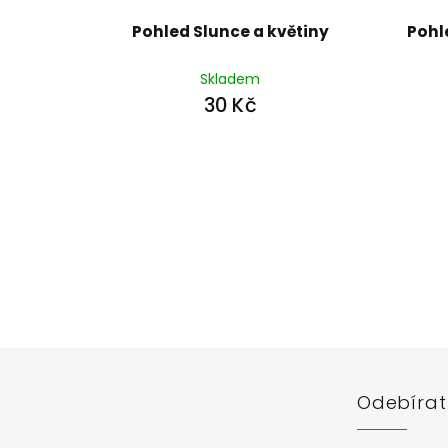
Pohled Slunce a květiny
Pohl
Skladem
30 Kč
Z
á
p
a
t
í
Odebírat