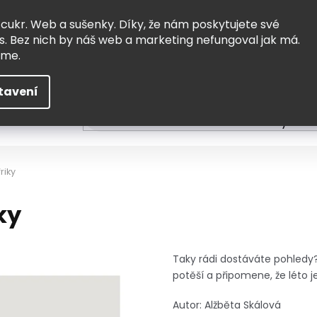
Vrácení a výměna
Doprava
 cukr. Web a sušenky. Díky, že nám poskytujete své
s. Bez nich by náš web a marketing nefungoval jak má.
eme.
tavení
HLEDAT
ní
Čtení
Tvoření a vzdělávání
Zabydlov
riky
ky
Taky rádi dostáváte pohledy? 
potěší a připomene, že léto j
Autor: Alžběta Skálová