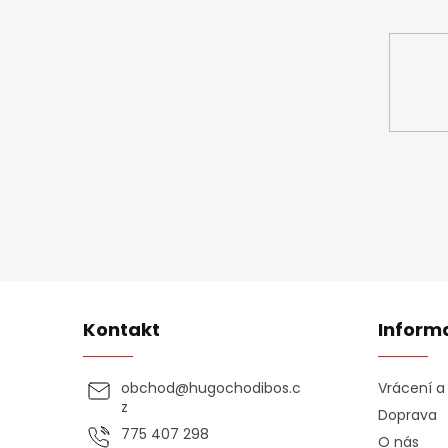
Vložte svůj 
Kontakt
Inform
obchod
@
hugochodibos.c
Vrácení 
z
Doprava
775 407 298
O nás