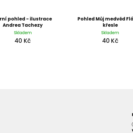
rní pohled - ilustrace
Pohled Můj medvěd Fló
Andrea Tachezy
křesle
Skladem
Skladem
40 Kč
40 Kč