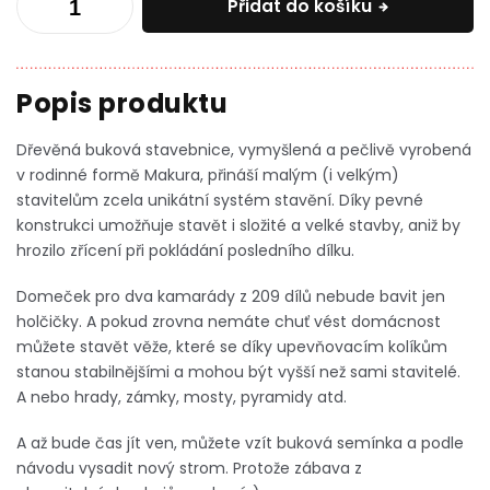
Přidat do košíku
Dřevěná buková stavebnice, vymyšlená a pečlivě vyrobená
v rodinné formě Makura, přináší malým (i velkým)
stavitelům zcela unikátní systém stavění. Díky pevné
konstrukci umožňuje stavět i složité a velké stavby, aniž by
hrozilo zřícení při pokládání posledního dílku.
Domeček pro dva kamarády z 209 dílů nebude bavit jen
holčičky. A pokud zrovna nemáte chuť vést domácnost
můžete stavět věže, které se díky upevňovacím kolíkům
stanou stabilnějšími a mohou být vyšší než sami stavitelé.
A nebo hrady, zámky, mosty, pyramidy atd.
A až bude čas jít ven, můžete vzít buková semínka a podle
návodu vysadit nový strom. Protože zábava z