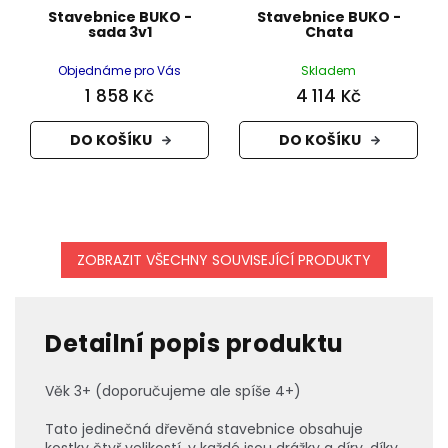
Stavebnice BUKO -
Stavebnice BUKO -
sada 3v1
Chata
Objednáme pro Vás
Skladem
1 858 Kč
4 114 Kč
DO KOŠÍKU
DO KOŠÍKU
ZOBRAZIT VŠECHNY SOUVISEJÍCÍ PRODUKTY
Detailní popis produktu
Věk 3+ (doporučujeme ale spíše 4+)
Tato jedinečná dřevěná stavebnice obsahuje
kostky čtyř velikostí, v každé jsou drážky a díry, díky