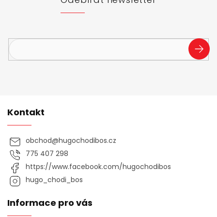
í
Vložte svůj e-mail a my vám budeme zasílat informace o
nových produktech na našem e-shopu.
PŘIHL
SE
Kontakt
obchod
@
hugochodibos.cz
775 407 298
https://www.facebook.com/hugochodibos
hugo_chodi_bos
Informace pro vás