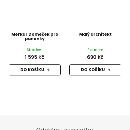
Merkur Domeček pro
Malý architekt
panenky
Skladem
Skladem
1 595 Kč
690 Kč
DO KOŠÍKU
DO KOŠÍKU
Z
á
p
a
t
Odebírat newsletter