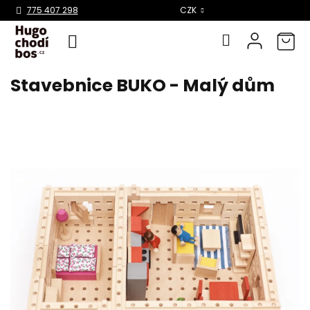
775 407 298
CZK
Stavebnice BUKO - Malý dům
Přejít
na
obsah