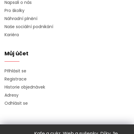
Napsali o nás
Pro školky
Náhradní plnění
Naše sociální podnikání
Kariéra
Můj účet
Přihlásit se
Registrace
Historie objednávek
Adresy
Odhlásit se
Kafe a cukr. Web a sušenky. Díky, že