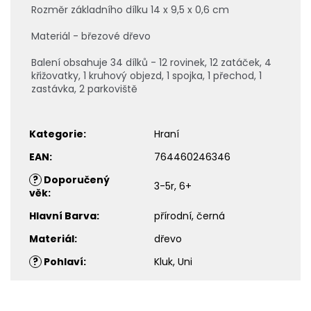
Rozměr základního dílku 14 x 9,5 x 0,6 cm
Materiál - březové dřevo
Balení obsahuje 34 dílků - 12 rovinek, 12 zatáček, 4
křižovatky, 1 kruhový objezd, 1 spojka, 1 přechod, 1
zastávka, 2 parkoviště
Kategorie
:
Hraní
EAN
:
764460246346
?
Doporučený
3-5r, 6+
věk
:
Hlavní Barva
:
přírodní, černá
Materiál
:
dřevo
?
Pohlaví
:
Kluk, Uni