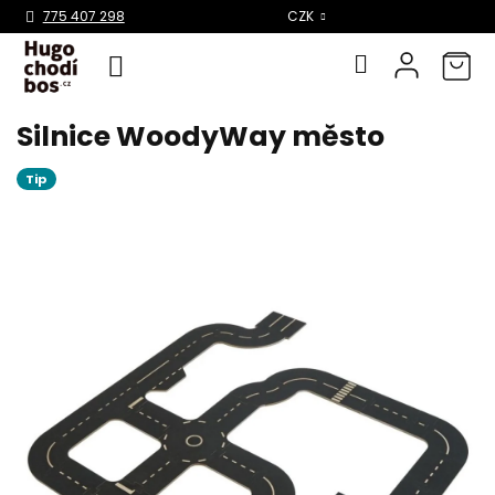
Select Language
▼
775 407 298
CZK
Silnice WoodyWay město
Přejít
na
obsah
Tip