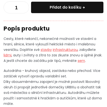
Přidat do košíku
Cesty, které nekončí, nekonečné možnosti ve stavění a
hraní, silnice, které vykouzlí hektické město i malebnou
vesničku. Doplňte své
stavby
infrastrukturou
, zabydlete
lidmi
, auty i zvířaty a zítra to zas zkuste znovu a úplně jinak.
A jestli chcete do začátku pár tipů, mrkněte
sem
.
Autodráha - kruhový objezd, zastávka nebo přechod. Více
zatáček vytvoří opravdu variabilní set.
Díky
obousměrnému
zapojení je možné postavit libovolný
okruh či propojit jednotlivé domečky URBIXu a obohatit tak
svá městečka o silniční infrastrukturu. Autodráhu můžete
použít i samostatně k hračkám a autíčkům, které už doma
máte.