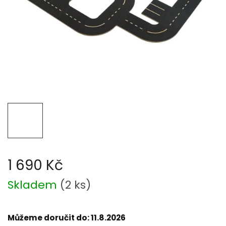
1 690 Kč
Měrná
Skladem
(
2 ks
)
cena:
Můžeme doručit do:
11.8.2026