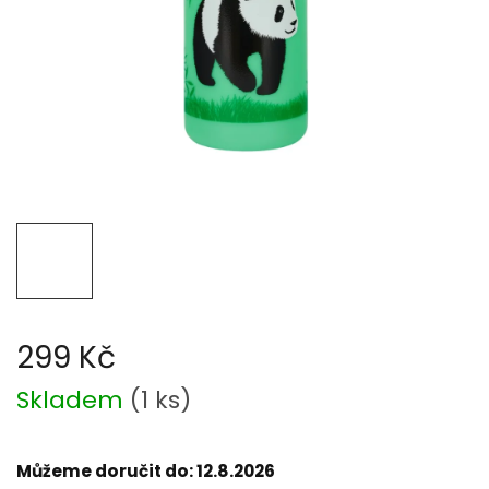
299 Kč
Měrná
Skladem
(
1 ks
)
cena:
Můžeme doručit do:
12.8.2026