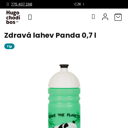
Select Language
▼
775 407 298
CZK
Zdravá lahev Panda 0,7 l
Přejít
na
obsah
Tip