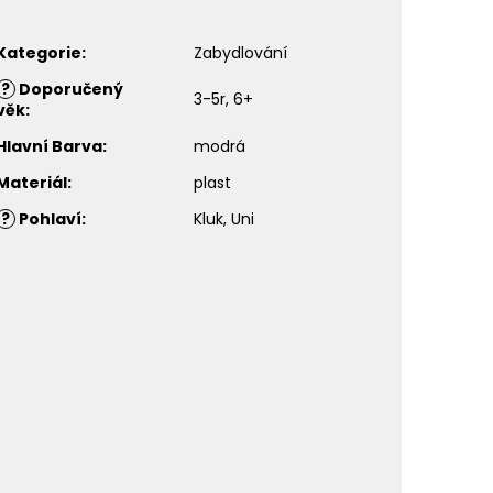
Kategorie
:
Zabydlování
?
Doporučený
3-5r, 6+
věk
:
Hlavní Barva
:
modrá
Materiál
:
plast
?
Pohlaví
:
Kluk, Uni