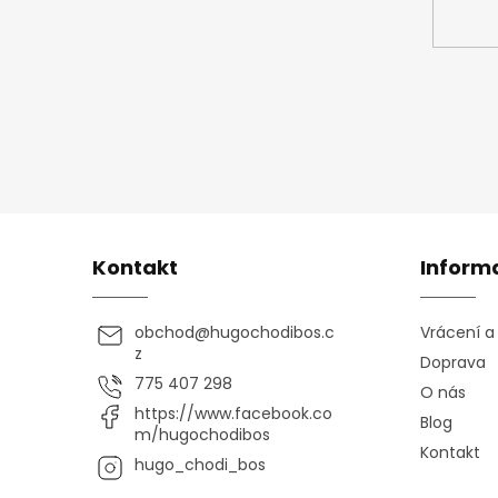
Kontakt
Inform
obchod
@
hugochodibos.c
Vrácení 
z
Doprava
775 407 298
O nás
https://www.facebook.co
Blog
m/hugochodibos
Kontakt
hugo_chodi_bos