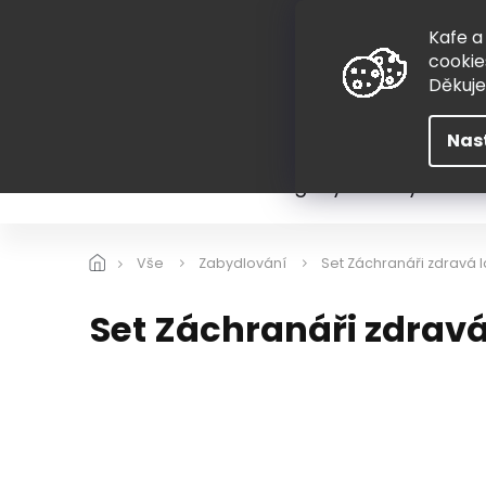
Přejít
775 407 298
na
Kafe a
obsah
cookie
Děkuj
Nas
Léto
Škola
Hugovy kousky
Hra
Vše
Zabydlování
Set Záchranáři zdravá 
Set Záchranáři zdrav