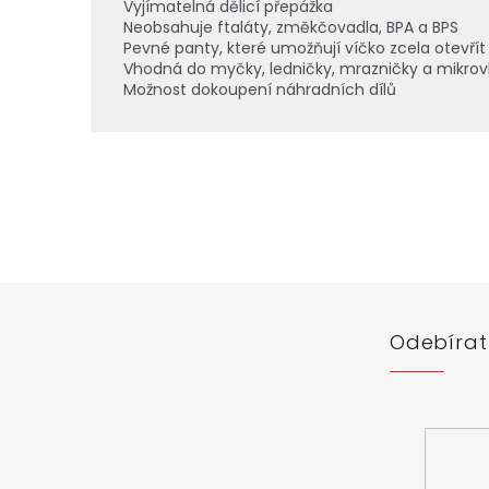
Vyjímatelná dělicí přepážka
Neobsahuje ftaláty, změkčovadla, BPA a BPS
Pevné panty, které umožňují víčko zcela otevřít 
Vhodná do myčky, ledničky, mrazničky a mikrov
Možnost dokoupení náhradních dílů
Z
á
p
a
t
í
Odebírat
Vložte svůj 