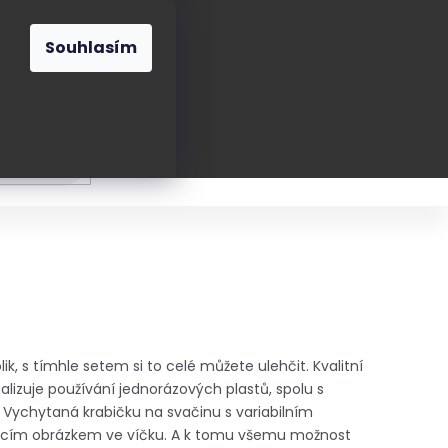
O nás
Blog
Kontakt
CZK
Souhlasím
Prázdný
košík
ání
Oblékání
Obouvání
Poukázky a přán
ik, s tímhle setem si to celé můžete ulehčit. Kvalitní
malizuje používání jednorázových plastů, spolu s
Vychytaná krabičku na svačinu s variabilním
cím obrázkem ve víčku. A k tomu všemu možnost