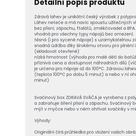
Detailní popis produktu
Zdravá lahev je unikátní český výrobek z polypr
Láhev neteče a má navíc spoustu užitečných vl
bez plísní, zápachu, ftalátů, změkčovadel a BPA.
vhodná pro všechny typy nápojů bez omezení.
těsná (i pro sycené nápoje) s uzamykatelnou 
snadná údržba díky širokému otvoru pro plnění 
(skladovat otevřené)
nízká hmotnost (výhoda pro malé děti do batůžk
příznivá cena a dostupnost náhradních dílů (víč
je určena pro nápoje až do 100°C. Zdravou lahe
(teplota 100°C po dobu 5 minut) a nebo v ní o
minut)
Svačinový box ZDRAVÁ SVÁČA je vyrobena z poly
a zabraňuje šíření plísní a zápachu. Svačinový 
mýt v myčce nebo v něm ohřívat svačinky v mi
Výhody:
Originální čirá průhledka pro vložení vašich obráz