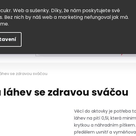
Vrácení a výměna
Doprava
 cukr. Web a sušenky. Díky, že nám poskytujete své
s. Bez nich by náš web a marketing nefungoval jak má.
eme.
tavení
HLEDAT
ní
Čtení
Tvoření a vzdělávání
Zabydlov
láhev se zdravou sváčou
á láhev se zdravou sváčou
Věcí do aktovky je potřeba tol
láhev na pití 0,5l, která mini
krytkou a náhradním pítkem. 
předělem uvnitř a vyměňova