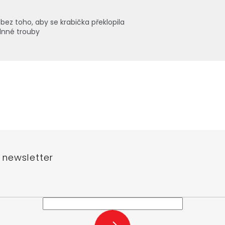
bez toho, aby se krabička překlopila
lnné trouby
 newsletter
e-mail a my vám budeme zasílat informace o nových produktech na n
PŘIHLÁSIT