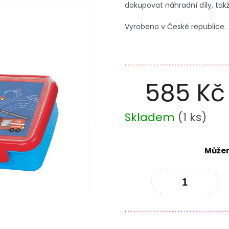
dokupovat náhradní díly, tak
Vyrobeno v České republice.
585 Kč
Měrná
Skladem
(
1 ks
)
cena:
Můžem