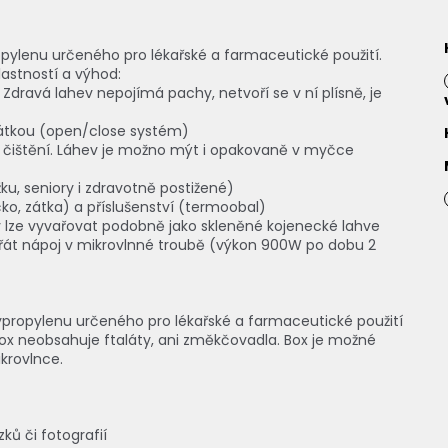
opylenu určeného pro lékařské a farmaceutické použití.
astností a výhod:
 Zdravá lahev nepojímá pachy, netvoří se v ní plísně, je
zátkou (open/close systém)
i čištění. Láhev je možno mýt i opakovaně v myčce
u, seniory i zdravotně postižené)
ko, zátka) a příslušenství (termoobal)
v lze vyvařovat podobně jako skleněné kojenecké lahve
hřát nápoj v mikrovlnné troubě (výkon 900W po dobu 2
propylenu určeného pro lékařské a farmaceutické použití
box neobsahuje ftaláty, ani změkčovadla. Box je možné
krovlnce.
ků či fotografií