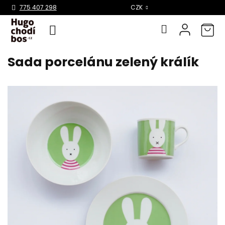
Select Language
▼
775 407 298
CZK
Sada porcelánu zelený králík
Přejít
na
obsah