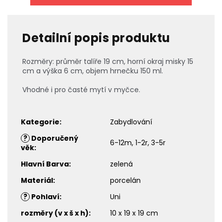
Detailní popis produktu
Rozměry: průměr talíře 19 cm, horní okraj misky 15
cm a výška 6 cm, objem hrnečku 150 ml.
Vhodné i pro časté mytí v myčce.
Kategorie
:
Zabydlování
?
Doporučený
6-12m, 1-2r, 3-5r
věk
:
Hlavní Barva
:
zelená
Materiál
:
porcelán
?
Pohlaví
:
Uni
rozměry (v x š x h)
:
10 x 19 x 19 cm