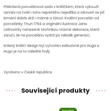
Překrásná porcelánová sada s králíčkem, která vykouzlí
úsměv na tváři i toho největšího nejedlíka a zároveň se při
krmení dobře drží i mámě a tátovi. Kvalitní porcelán od
porcelánky Thun 1794 a originální ilustrace Jana
Laštovičky nanesené technikou vtavné dekorace, která
zaručí, že na porcelánu vydrží po několik generací.
Krásný králičí design byl vytvořen exkluzivně pro Huga a
Hugo je na to náležitě hrdý.
Vyrobeno v České republice.
Související produkty
Novinka