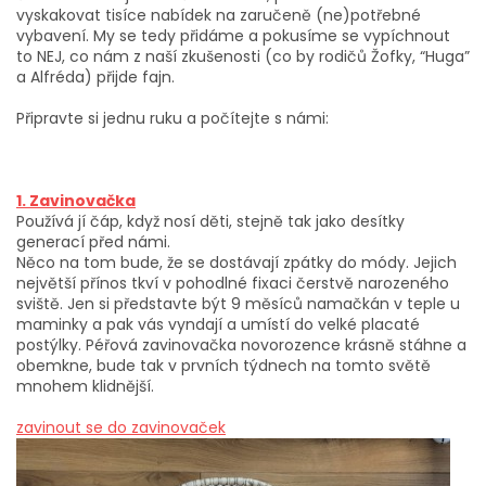
vyskakovat tisíce nabídek na zaručeně (ne)potřebné
vybavení. My se tedy přidáme a pokusíme se vypíchnout
to NEJ, co nám z naší zkušenosti (co by rodičů Žofky, “Huga”
a Alfréda) přijde fajn.
Připravte si jednu ruku a počítejte s námi:
1. Zavinovačka
Používá jí čáp, když nosí děti, stejně tak jako desítky
generací před námi.
Něco na tom bude, že se dostávají zpátky do módy. Jejich
největší přínos tkví v pohodlné fixaci čerstvě narozeného
sviště. Jen si představte být 9 měsíců namačkán v teple u
maminky a pak vás vyndají a umístí do velké placaté
postýlky. Péřová zavinovačka novorozence krásně stáhne a
obemkne, bude tak v prvních týdnech na tomto světě
mnohem klidnější.
zavinout se do zavinovaček