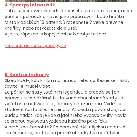
4. Spací pytel na uzlík
Tohle super pyžamko udělá z vašeho prcka bílou paní, nebo
ducha z pohádek a navíc jeho přebalování bude hračka.
Místo klasických 10 patentků rozepněte 2 velké dřevěné
knoflíky, nebo rozvážete dole uzel.
A je to, zápasení s kopajícími nožkami je ta tam.
mrknout na naše spací pytle
5. Kontrastní karty
Skoro každý, kdo k nám na Letnou nebo do Řeznické někdy
zavítal je musel vidět.
Za pár let se staly totálním legendou a prodaly se jich
opravdu tisíce. Krásně ilustrované oboustranné karty se
zvířátky a motivy z lesa, či louky děti zaujmou. Vydrží je
studovat často dlouhé minuty. Až děcka povyrostou, rádi
budou hádat, kdo je kdo a jaké třeba vydává zvuky. Navíc
se stanou stylovou výzdobou každého pokojíčku.
A proč jsou černobílé? Po narození děti nějakou dobu vidí
jen černobíle, proto jsou pro ně obrázky hezky zřetelné.