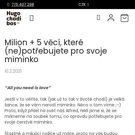
Select Language
▼
775 407 298
CZK
Přejít
Milion + 5 věcí, které
na
obsah
(ne)potřebujete pro svoje
miminko
10.2.2021
“All you need is love”
Jestli v to věříte, tak (jak už to tak v životě chodí) je velká
šance, že se vám narodí miminko. Něco o tom víme ;-)
Proto, když přišel na svět náš Alfréd, řekli jsme si, že se
mrkneme na zoubek tomu, co opravdu potřebujete pro
svoje čerstvé miminko.
Štastné a milující rodiče už máte, proto na vás budou