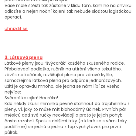
Vaše malé štěstí tak zůstane v klidu tam, kam ho na chvilku
odložíte a nejen noční kojení tak nebude složitou logistickou
operací.
uhnízdit se
3. Látková plena
Látkové pleny jsou “švýcarák” každého zkušeného rodiče.
Přebalovací podložka, ručník na utírání všeho tekutého,
závěs na kočárek, rozšiřující plena pro zdravé kyčle,
samozřejmě látková plena pro odpůrce jednorázových..
Užití je opravdu mnoho, ale jedna se nám líbí ze všeho
nejvíce:
Svěrací kazajka! Heuréka!
Kdo někdy zkusil miminko pevně stáhnout do trojúhelníku z
pleny, ví, jaký to může mít blahodárný účinek. Prvních pár
měsíců deti své ručky neovládají a proto je jejich pohyb
často rozohní. Spolu s dalšími triky (o které se s vámi taky
podělíme) se jedná o jednu z top vychytávek pro první
půlrok.