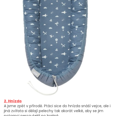
2. Hnízdo
A jsme zpět v přírodě. Ptáci sice do hnízda snáší vejce, ale i
jiná zvířata si dělají pelechy tak akorát velké, aby se jim
potomci nerozutekli po krajině.