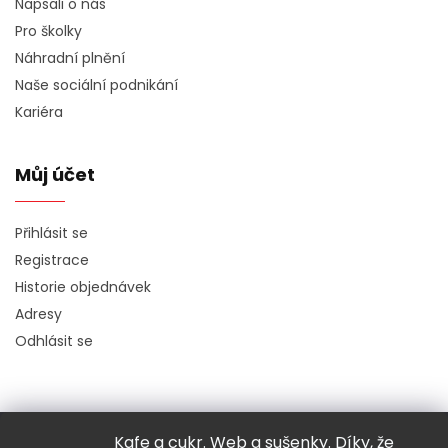
Napsali o nás
Pro školky
Náhradní plnění
Naše sociální podnikání
Kariéra
Můj účet
Přihlásit se
Registrace
Historie objednávek
Adresy
Odhlásit se
Kafe a cukr. Web a sušenky. Díky, že
Copyright 2026
Hugo chodí bos
. Všechna práva vyhrazena.