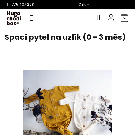
Select Language
▼
775 407 298
CZK
Spací pytel na uzlík (0 - 3 měs)
Přejít
na
obsah