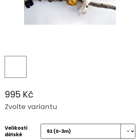
995 Kč
Měrná
Zvolte variantu
cena:
Velikosti
dětské