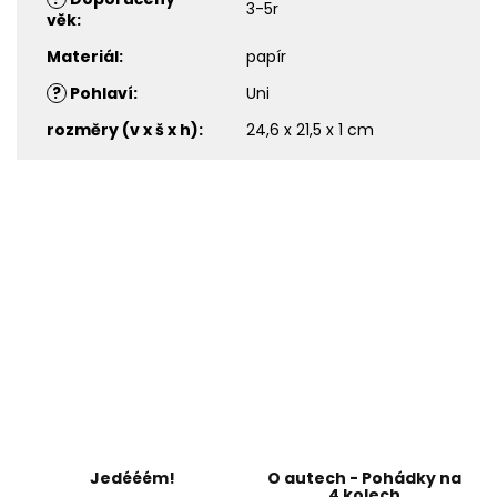
3-5r
věk
:
Materiál
:
papír
?
Pohlaví
:
Uni
rozměry (v x š x h)
:
24,6 x 21,5 x 1 cm
Jedééém!
O autech - Pohádky na
4 kolech