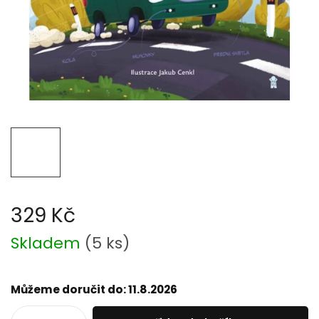
329 Kč
Měrná
Skladem
(
5 ks
)
cena:
Můžeme doručit do:
11.8.2026