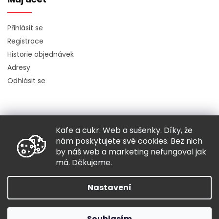
Přihlásit se
Registrace
Historie objednávek
Adresy
Odhlásit se
Kafe a cukr. Web a sušenky. Díky, že
Copyright 2026
Hugo chodí bos
. Všechna práva vyhrazena.
nám poskytujete své cookies. Bez nich
Grafický návrh vytvořil a nakódoval
Shoptak.cz
by náš web a marketing nefungoval jak
má. Děkujeme.
Vytvořil Shoptet
Nastavení
Souhlasím