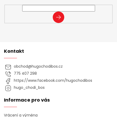
nových produktech na našem e-shopu.
PŘIHLÁSIT
SE
Kontakt
obchod
@
hugochodibos.cz
775 407 298
https://www.facebook.com/hugochodibos
hugo_chodi_bos
Informace pro vás
Vrácení a výměna