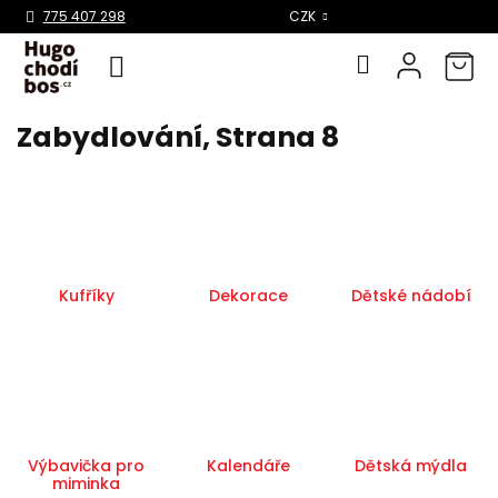
Select Language
▼
775 407 298
CZK
Zabydlování
, Strana 8
Přejít
na
obsah
Kufříky
Dekorace
Dětské nádobí
Výbavička pro
Kalendáře
Dětská mýdla
miminka