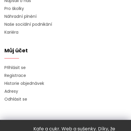
Napsali o nás
Pro školky
Náhradní plnění
Naše sociální podnikání
Kariéra
Můj účet
Přihlásit se
Registrace
Historie objednávek
Adresy
Odhlásit se
Kafe a cukr. Web a sušenky. Díky, že
Copyright 2026
Hugo chodí bos
. Všechna práva vyhrazena.