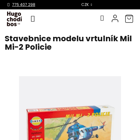
Select Language
▼
775 407 298
CZK
Stavebnice modelu vrtulník Mil
Přejít
na
Mi-2 Policie
obsah