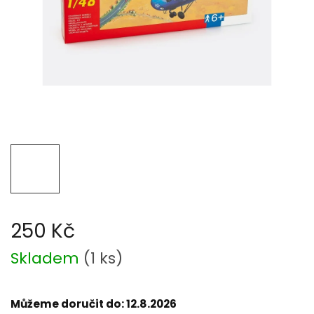
250 Kč
Měrná
Skladem
(
1 ks
)
cena:
Můžeme doručit do:
12.8.2026