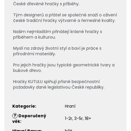
České dřevěné hračky s příběhy.
Tým designerů a přátel se společně snaží o oživení
české tradiční hračky výtvarné a řemeslné kvality.
Našim nejmladším přinášejí krásné hračky s
příběhem a kulturou.
Myslí na zdravý životní styl a baví je práce s
přírodními materiály.
Pro jejich hračky jsou typické geometrické tvary a
bukové dřevo.
Hračky KUTULU splňují přísné bezpečnostní
požadavky dané legislativou České republiky.
Kategorie
:
Hraní
?
Doporučený
1-2r, 3-5r, 18+
věk
:
Hlavní Barva
:
bílá