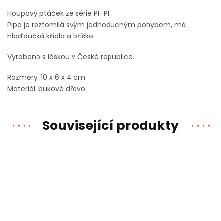
Houpavý ptáček ze série PI–PI.
Pipa je roztomilá svým jednoduchým pohybem, má
hlaďoučká křídla a bříško.
Vyrobeno s láskou v České republice.
Rozměry: 10 x 6 x 4 cm
Materiál: bukové dřevo
Související produkty