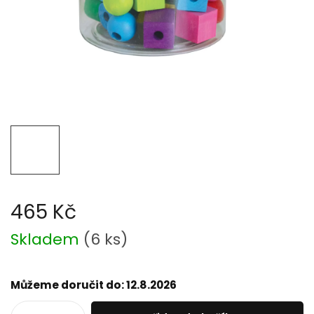
465 Kč
Měrná
Skladem
(
6 ks
)
cena:
Můžeme doručit do:
12.8.2026