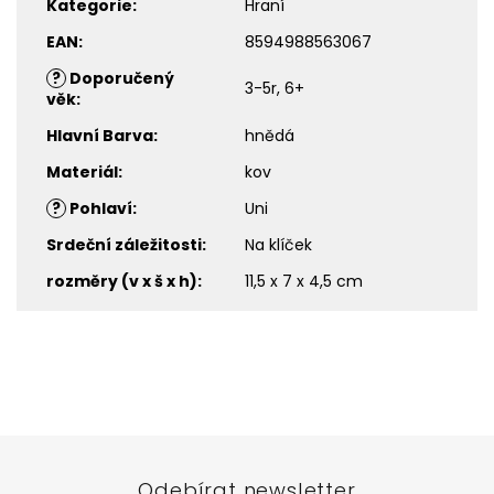
Kategorie
:
Hraní
EAN
:
8594988563067
?
Doporučený
3-5r, 6+
věk
:
Hlavní Barva
:
hnědá
Materiál
:
kov
?
Pohlaví
:
Uni
Srdeční záležitosti
:
Na klíček
rozměry (v x š x h)
:
11,5 x 7 x 4,5 cm
Z
á
p
a
t
Odebírat newsletter