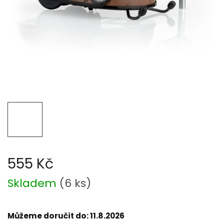
555 Kč
Měrná
Skladem
(
6 ks
)
cena:
Můžeme doručit do:
11.8.2026