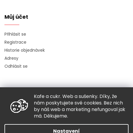
Můj účet
Přihlásit se
Registrace
Historie objednávek
Adresy
Odhlásit se
Kafe a cukr. Web a sušenky. Díky, že
Copyright 2026
Hugo chodí bos
. Všechna práva vyhrazena.
nám poskytujete své cookies. Bez nich
Grafický návrh vytvořil a nakódoval
Shoptak.cz
by náš web a marketing nefungoval jak
má. Děkujeme.
Vytvořil Shoptet
Nastavení