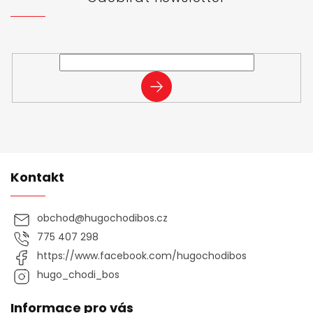
í
Vložte svůj e-mail a my vám budeme zasílat informace o
nových produktech na našem e-shopu.
PŘIHLÁSIT
SE
Kontakt
obchod
@
hugochodibos.cz
775 407 298
https://www.facebook.com/hugochodibos
hugo_chodi_bos
Informace pro vás