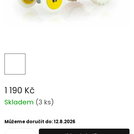
1 190 Kč
Měrná
Skladem
(
3 ks
)
cena:
Můžeme doručit do:
12.8.2026