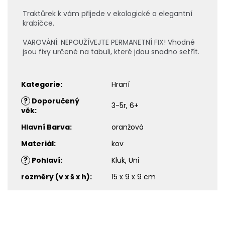
Traktůrek k vám přijede v ekologické a elegantní
krabičce.
VAROVÁNÍ: NEPOUŽÍVEJTE PERMANETNÍ FIX! Vhodné
jsou fixy určené na tabuli, které jdou snadno setřít.
Kategorie
:
Hraní
?
Doporučený
3-5r, 6+
věk
:
Hlavní Barva
:
oranžová
Materiál
:
kov
?
Pohlaví
:
Kluk, Uni
rozměry (v x š x h)
:
15 x 9 x 9 cm
Z