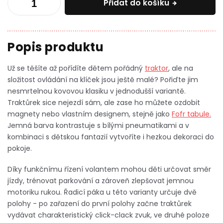
Přidat do košíku
Už se těšíte až pořídíte dětem pořádný
traktor
, ale na
složitost ovládání na klíček jsou ještě malé? Pořiďte jim
nesmrtelnou kovovou klasiku v jednodušší variantě.
Traktůrek sice nejezdí sám, ale zase ho můžete ozdobit
magnety nebo vlastním designem, stejně jako
Fofr tabule.
Jemná barva kontrastuje s bílými pneumatikami a v
kombinaci s dětskou fantazií vytvoříte i hezkou dekoraci do
pokoje.
Díky funkčnímu řízení volantem mohou děti určovat směr
jízdy, trénovat parkování a zároveň zlepšovat jemnou
motoriku rukou. Řadicí páka u této varianty určuje dvě
polohy - po zařazení do první polohy začne traktůrek
vydávat charakteristický click-clack zvuk, ve druhé poloze