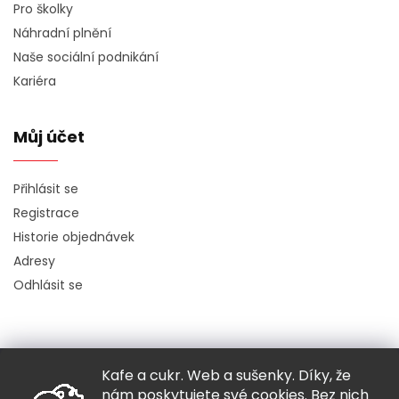
Pro školky
Náhradní plnění
Naše sociální podnikání
Kariéra
Můj účet
Přihlásit se
Registrace
Historie objednávek
Adresy
Odhlásit se
Kafe a cukr. Web a sušenky. Díky, že
Copyright 2026
Hugo chodí bos
. Všechna práva vyhrazena.
nám poskytujete své cookies. Bez nich