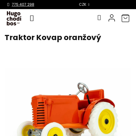
Select Language
▼
775 407 298
CZK
Traktor Kovap oranžový
Přejít
na
obsah