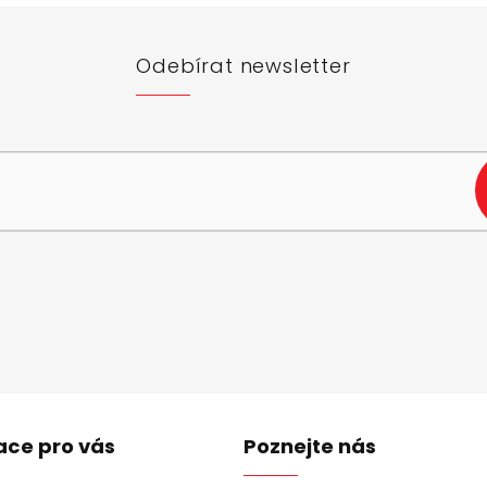
Odebírat newsletter
e-mail a my vám budeme zasílat informace o nových produktech na n
ace pro vás
Poznejte nás