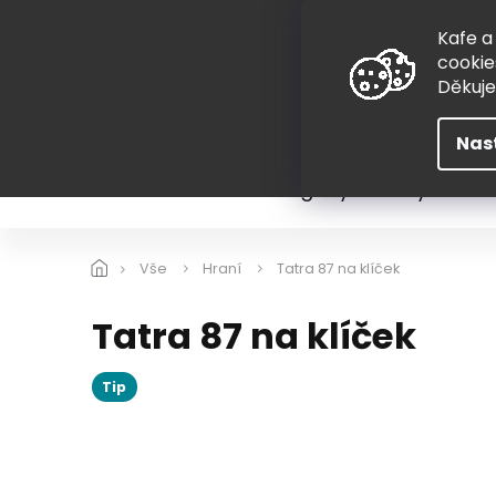
Přejít
775 407 298
na
Kafe a
obsah
cookie
Děkuj
Nas
Léto
Škola
Hugovy kousky
Hra
Vše
Hraní
Tatra 87 na klíček
Tatra 87 na klíček
Tip