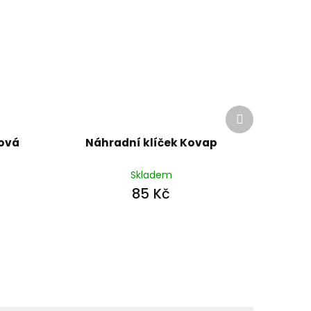
Další
produkt
ová
Náhradní klíček Kovap
Skladem
85 Kč