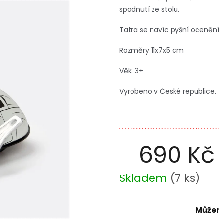
spadnutí ze stolu.
Tatra se navíc pyšní oceněn
Rozměry 11x7x5 cm
Věk: 3+
Vyrobeno v České republice.
690 Kč
Měrná
Skladem
(
7 ks
)
cena:
Můžem