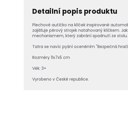
Detailní popis produktu
Plechové autíčko na klíček inspirované automo
zajišťuje pérový strojek natahovaný klíčkem. Jak
mechanismem, který zabrání spadnutí ze stolu.
Tatra se navíc pyšní oceněním "Bezpečná hračk
Rozměry 11x7x5 cm
Věk: 3+
Vyrobeno v České republice.
Z
á
p