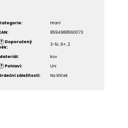
Kategorie
:
Hraní
EAN
:
8594988560073
?
Doporučený
3-5r, 6+, 2
věk
:
Materiál
:
kov
?
Pohlaví
:
Uni
Srdeční záležitosti
:
Na klíček