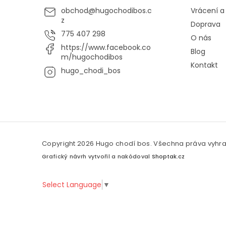
obchod
@
hugochodibos.c
Vrácení 
z
Doprava
775 407 298
O nás
https://www.facebook.co
Blog
m/hugochodibos
Kontakt
hugo_chodi_bos
Copyright 2026
Hugo chodí bos
. Všechna práva vyhr
Grafický návrh vytvořil a nakódoval
Shoptak.cz
Select Language
▼