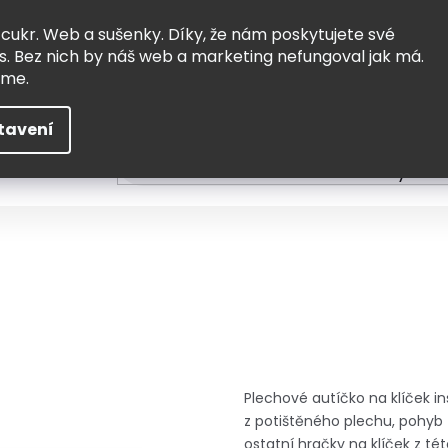
Vrácení a výměna
Doprava
 cukr. Web a sušenky. Díky, že nám poskytujete své
s. Bez nich by náš web a marketing nefungoval jak má.
eme.
tavení
HLEDAT
ní
Čtení
Tvoření a vzdělávání
Zabydlov
Plechové autíčko na klíček 
z potištěného plechu, pohyb 
ostatní hračky na klíček z t