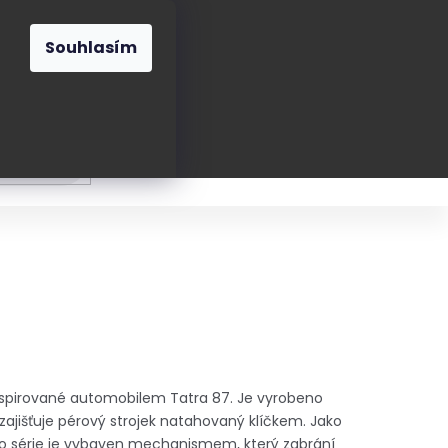
O nás
Blog
Kontakt
CZK
Souhlasím
Prázdný
košík
ání
Oblékání
Obouvání
Poukázky a přán
inspirované automobilem Tatra 87. Je vyrobeno
zajišťuje pérový strojek natahovaný klíčkem. Jako
éto série je vybaven mechanismem, který zabrání