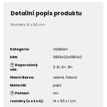
Detailní popis produktu
Rozměry 14 x 9,5 cm
Kategorie
:
Oblékání
EAN
:
08594224080143
?
Doporučený
3-5r, 6+, 18+
věk
:
Hlavní Barva
:
zelená, fialová
Materiál
:
papír
?
Pohlaví
:
Uni
rozměry (v x š x h)
:
14 x 9,5 x 1 cm