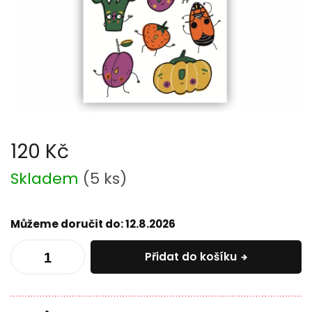
120 Kč
Měrná
Skladem
(
5 ks
)
cena:
Můžeme doručit do:
12.8.2026
Přidat do košíku