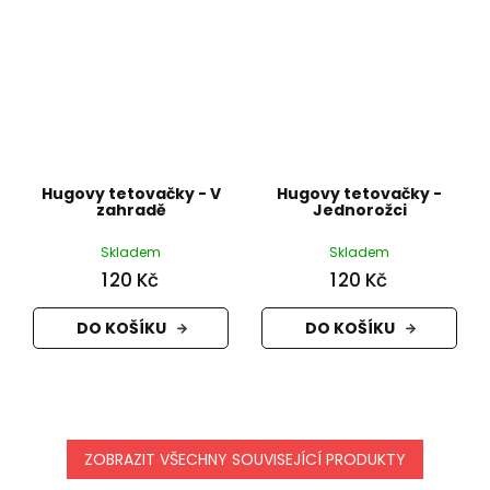
Hugovy tetovačky - V
Hugovy tetovačky -
zahradě
Jednorožci
Skladem
Skladem
120 Kč
120 Kč
DO KOŠÍKU
DO KOŠÍKU
ZOBRAZIT VŠECHNY SOUVISEJÍCÍ PRODUKTY