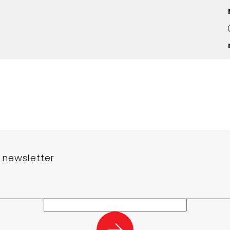
 newsletter
e-mail a my vám budeme zasílat informace o nových produktech na n
PŘIHLÁSIT