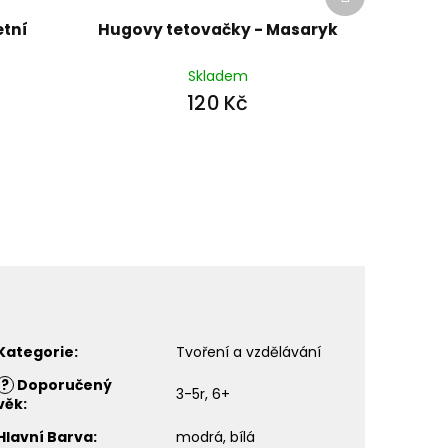
produkt
etní
Hugovy tetovačky - Masaryk
Skladem
120 Kč
Kategorie
:
Tvoření a vzdělávání
?
Doporučený
3-5r, 6+
věk
:
Hlavní Barva
:
modrá, bílá