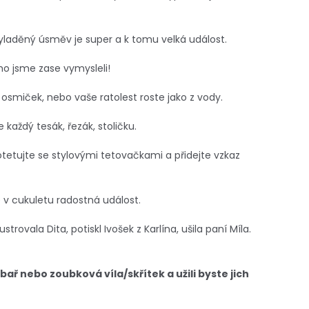
vyladěný úsměv je super a k tomu velká událost.
o jsme zase vymysleli!
ní osmiček, nebo vaše ratolest roste jako z vody.
 každý tesák, řezák, stoličku.
otetujte se stylovými tetovačkami a přidejte vzkaz
v cukuletu radostná událost.
trovala Dita, potiskl Ivošek z Karlína, ušila paní Míla.
ubař nebo zoubková víla/skřítek a užili byste jich