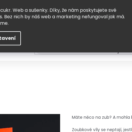
Vrácení a výměna
Doprava
 cukr. Web a sušenky. Díky, že nám poskytujete své
s. Bez nich by náš web a marketing nefungoval jak má.
eme.
tavení
HLEDAT
ní
Čtení
Tvoření a vzdělávání
Zabydlov
Máte něco na zub? A mohla b
Zoubkové víly se neptají, jes