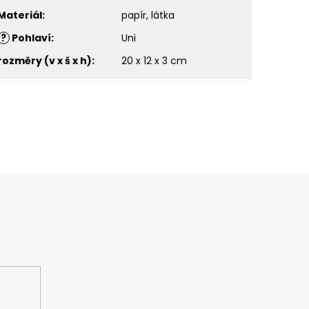
Materiál
:
papír, látka
?
Pohlaví
:
Uni
rozměry (v x š x h)
:
20 x 12 x 3 cm
ašem e-shopu.