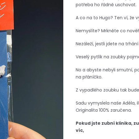
potřeba ho řádně uschovat.
A co na to Hugo? Ten ví, že 
Nemyslíte? Mrkněte co novéh
Nezáleží, jestli jdete na trhá
Veselý pytlík na zoubky pojme
No a abyste nebyli smutní, p
na přáníčko.
Z vypadlého zoubku tak bude 
Sadu vymyslela naše Adéla, ilus
Originalita 100% zaručena.
Pokud jste zubní klinika, z
víc,