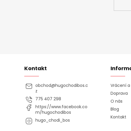
Kontakt
Inform
obchod
@
hugochodibos.c
Vrácení 
z
Doprava
775 407 298
O nás
https://www.facebook.co
Blog
m/hugochodibos
Kontakt
hugo_chodi_bos