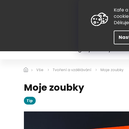
Přejít
775 407 298
na
Kafe a
obsah
cookie
Děkuj
Nas
Léto
Škola
Hugovy kousky
Hra
Vše
Tvoření a vzdělávání
Moje zoubky
Moje zoubky
Tip