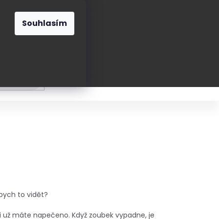
O nás
Blog
Kontakt
CZK
Souhlasím
Prázdný
košík
ání
Oblékání
Obouvání
Poukázky a přán
ych to vidět?
tli už máte napečeno. Když zoubek vypadne, je