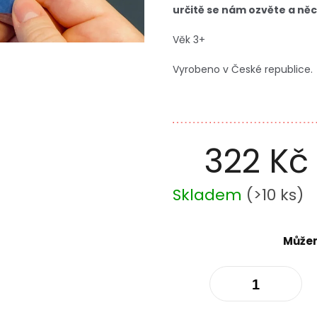
určitě se nám ozvěte a ně
Věk 3+
Vyrobeno v České republice.
322 Kč
Měrná
Skladem
(
>10 ks
)
cena:
Můžem