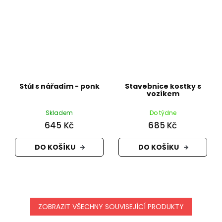
Stůl s nářadím - ponk
Stavebnice kostky s
vozíkem
Skladem
Do týdne
645 Kč
685 Kč
DO KOŠÍKU
DO KOŠÍKU
ZOBRAZIT VŠECHNY SOUVISEJÍCÍ PRODUKTY