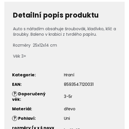
Detailní popis produktu
Auto s nářadím obsahuje šroubovák, kladívko, klíč a
šroubky. Baleno v krabici z tvrdého papíru.
Rozměry 25x12x14 cm
Věk 3+
Kategorie
:
Hraní
EAN
:
8593547120031
?
Doporučený
3-5r
věk
:
Materiál
:
dřevo
?
Pohlaví
:
Uni
rozměry (v x š novx