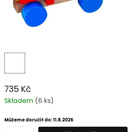
735 Kč
Měrná
Skladem
(
6 ks
)
cena:
Můžeme doručit do:
11.8.2026