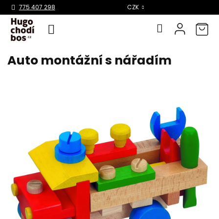
Select Language
▼
775 407 298
CZK
Auto montážní s nářadím
Přejít
na
obsah