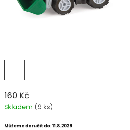
160 Kč
Měrná
Skladem
(
9 ks
)
cena:
Můžeme doručit do:
11.8.2026