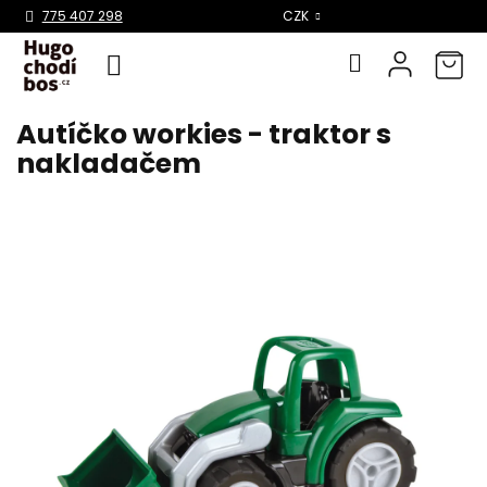
Select Language
▼
775 407 298
CZK
Autíčko workies - traktor s
Přejít
na
nakladačem
obsah