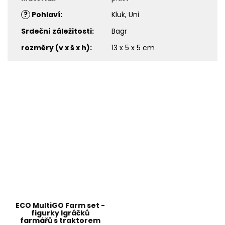
?
Pohlaví
:
Kluk, Uni
Srdeční záležitosti
:
Bagr
rozměry (v x š x h)
:
13 x 5 x 5 cm
ECO MultiGO Farm set -
figurky Igráčků
farmářů s traktorem