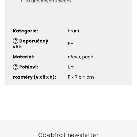
10 dřevěných koleček
Kategorie
:
Hraní
?
Doporučený
6+
věk
:
Materiál
:
dřevo, papír
?
Pohlaví
:
Uni
rozměry (v x š x h)
:
11 x 7 x 4 cm
Z
á
p
a
t
Odebírat newsletter