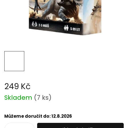
249 Kč
Měrná
Skladem
(
7 ks
)
cena:
Můžeme doručit do:
12.8.2026