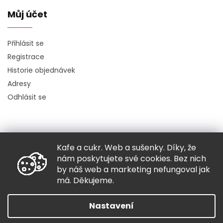
Můj účet
Přihlásit se
Registrace
Historie objednávek
Adresy
Odhlásit se
Kafe a cukr. Web a sušenky. Díky, že
Copyright 2026
Hugo chodí bos
. Všechna práva vyhrazena.
nám poskytujete své cookies. Bez nich
Grafický návrh vytvořil a nakódoval
Shoptak.cz
by náš web a marketing nefungoval jak
má. Děkujeme.
Vytvořil Shoptet
Nastavení