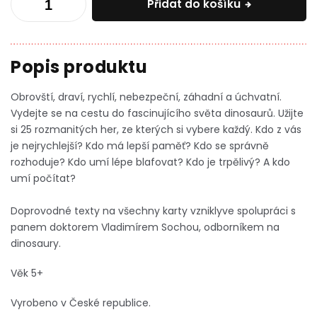
Přidat do košíku
Obrovští, draví, rychlí, nebezpeční, záhadní a úchvatní.
Vydejte se na cestu do fascinujícího světa dinosaurů. Užijte
si 25 rozmanitých her, ze kterých si vybere každý. Kdo z vás
je nejrychlejší? Kdo má lepší paměť? Kdo se správně
rozhoduje? Kdo umí lépe blafovat? Kdo je trpělivý? A kdo
umí počítat?
Doprovodné texty na všechny karty vznikly
ve spolupráci s
panem doktorem Vladimírem Sochou,
odborníkem na
dinosaury.
Věk 5+
Vyrobeno v České republice.