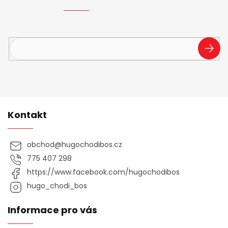
í
Vložte svůj e-mail a my vám budeme zasílat informace o
nových produktech na našem e-shopu.
PŘIHL
SE
Kontakt
obchod
@
hugochodibos.cz
775 407 298
https://www.facebook.com/hugochodibos
hugo_chodi_bos
Informace pro vás