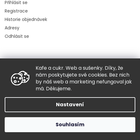
Přihlásit se
Registrace
Historie objednávek
Adresy
Odhlásit se
Kafe a cukr. Web a sušenky. Díky, že
Copyright 2026
Hugo chodí bos
. Všechna práva vyhrazena.
nám poskytujete své cookies. Bez nich
Grafický návrh vytvořil a nakódoval
Shoptak.cz
by náš web a marketing nefungoval jak
má. Děkujeme.
Vytvořil Shoptet
Nastavení
Souhlasím