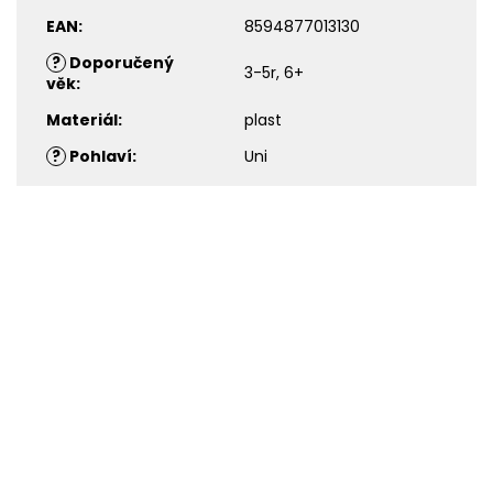
EAN
:
8594877013130
?
Doporučený
3-5r, 6+
věk
:
Materiál
:
plast
?
Pohlaví
:
Uni