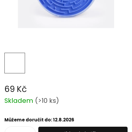
69 Kč
Měrná
Skladem
(
>10 ks
)
cena:
Můžeme doručit do:
12.8.2026