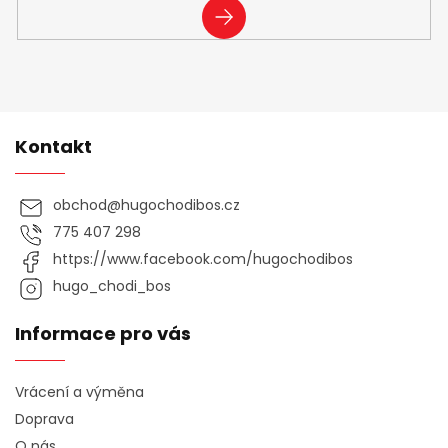
PŘIHLÁSIT
SE
Kontakt
obchod
@
hugochodibos.cz
775 407 298
https://www.facebook.com/hugochodibos
hugo_chodi_bos
Informace pro vás
Vrácení a výměna
Doprava
O nás