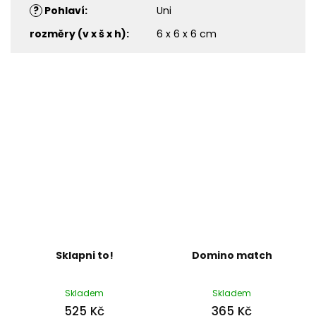
?
Pohlaví
:
Uni
rozměry (v x š x h)
:
6 x 6 x 6 cm
Sklapni to!
Domino match
Skladem
Skladem
525 Kč
365 Kč