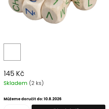
145 Kč
Měrná
Skladem
(
2 ks
)
cena:
Můžeme doručit do:
10.8.2026