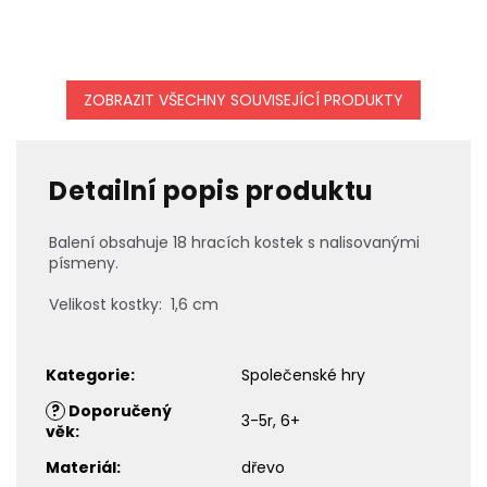
ZOBRAZIT VŠECHNY SOUVISEJÍCÍ PRODUKTY
Detailní popis produktu
Balení obsahuje 18 hracích kostek s nalisovanými
písmeny.
Velikost kostky: 1,6 cm
Kategorie
:
Společenské hry
?
Doporučený
3-5r, 6+
věk
:
Materiál
:
dřevo