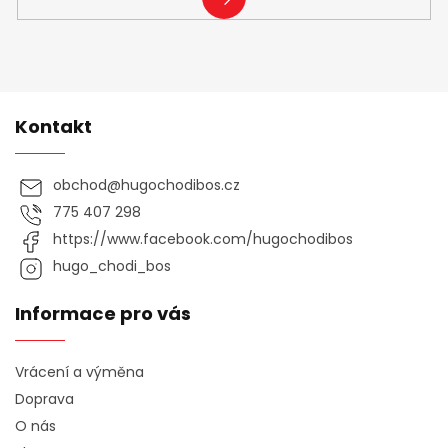
SE
Kontakt
obchod
@
hugochodibos.cz
775 407 298
https://www.facebook.com/hugochodibos
hugo_chodi_bos
Informace pro vás
Vrácení a výměna
Doprava
O nás