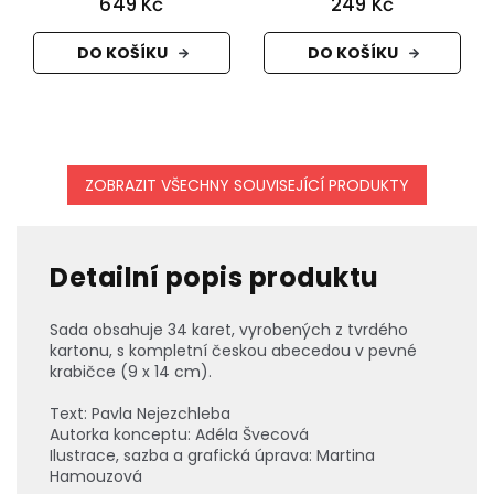
649 Kč
249 Kč
DO KOŠÍKU
DO KOŠÍKU
ZOBRAZIT VŠECHNY SOUVISEJÍCÍ PRODUKTY
Detailní popis produktu
Sada obsahuje 34 karet, vyrobených z tvrdého
kartonu, s kompletní českou abecedou v pevné
krabičce (9 x 14 cm).
Text: Pavla Nejezchleba
Autorka konceptu: Adéla Švecová
Ilustrace, sazba a grafická úprava: Martina
Hamouzová