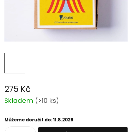
275 Kč
Měrná
Skladem
(
>10 ks
)
cena:
Můžeme doručit do:
11.8.2026