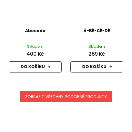
Abeceda
Á-BÉ-CÉ-DÉ
Skladem
Skladem
400 Kč
269 Kč
DO KOŠÍKU
DO KOŠÍKU
ZOBRAZIT VŠECHNY PODOBNÉ PRODUKTY
Z
á