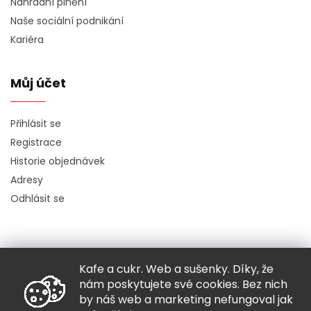
Náhradní plnění
Naše sociální podnikání
Kariéra
Můj účet
Přihlásit se
Registrace
Historie objednávek
Adresy
Odhlásit se
Kafe a cukr. Web a sušenky. Díky, že
Copyright 2026
Hugo chodí bos
. Všechna práva vyhrazena.
nám poskytujete své cookies. Bez nich
Grafický návrh vytvořil a nakódoval
Shoptak.cz
by náš web a marketing nefungoval jak