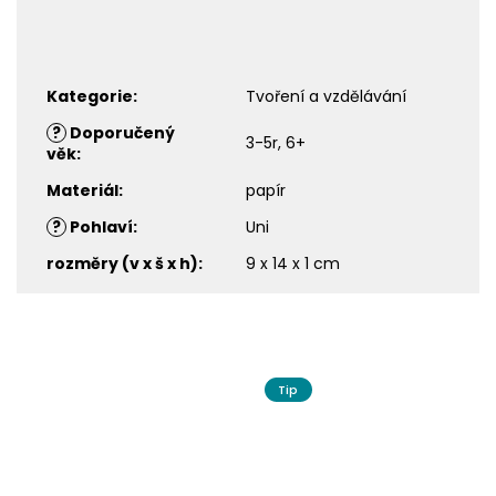
Kategorie
:
Tvoření a vzdělávání
?
Doporučený
3-5r, 6+
věk
:
Materiál
:
papír
?
Pohlaví
:
Uni
rozměry (v x š x h)
:
9 x 14 x 1 cm
Tip