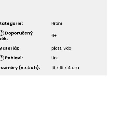
Kategorie
:
Hraní
?
Doporučený
6+
věk
:
Materiál
:
plast, Sklo
?
Pohlaví
:
Uni
rozměry (v x š x h)
:
16 x 16 x 4 cm