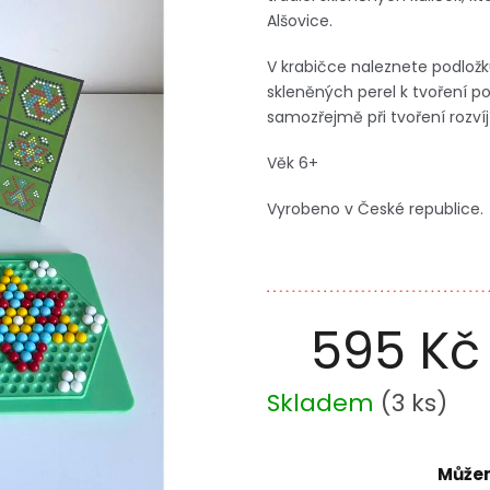
Alšovice.
V krabičce naleznete podložk
skleněných perel k tvoření po
samozřejmě při tvoření rozvíj
Věk 6+
Vyrobeno v České republice.
595 Kč
Měrná
Skladem
(
3 ks
)
cena:
Můžem