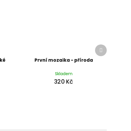
Další
produkt
ské
První mozaika - příroda
Skladem
320 Kč