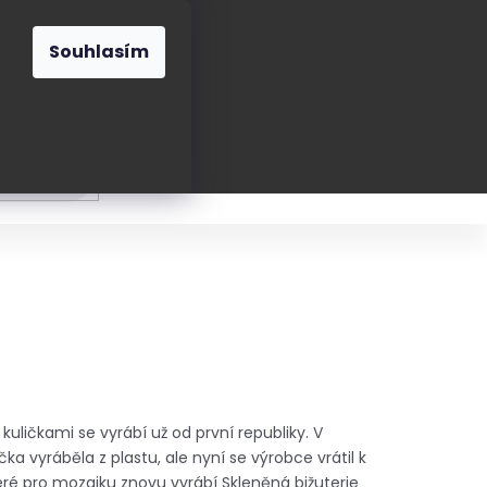
O nás
Blog
Kontakt
CZK
Souhlasím
Prázdný
košík
ání
Oblékání
Obouvání
Poukázky a přán
uličkami se vyrábí už od první republiky. V
 vyráběla z plastu, ale nyní se výrobce vrátil k
teré pro mozaiku znovu vyrábí Skleněná bižuterie