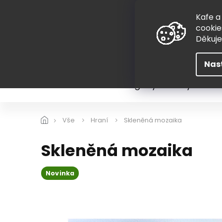
Přejít
775 407 298
na
Kafe a
obsah
cookie
Děkuj
Nas
Léto
Škola
Hugovy kousky
Hra
Vše
Hraní
Skleněná mozaika
Skleněná mozaika
Novinka