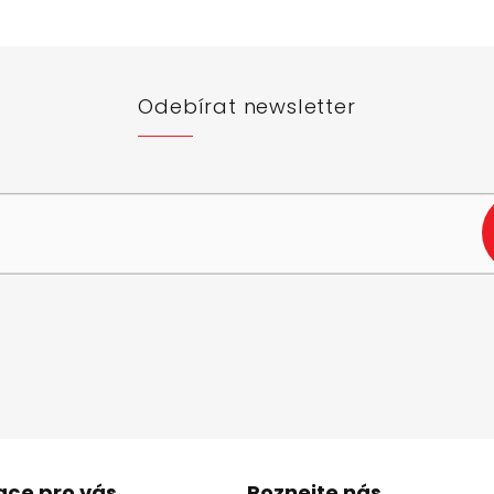
Odebírat newsletter
e-mail a my vám budeme zasílat informace o nových produktech na n
ace pro vás
Poznejte nás