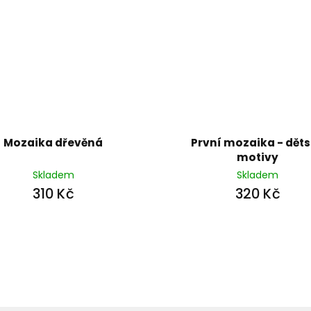
Mozaika dřevěná
První mozaika - dět
motivy
Skladem
Skladem
310 Kč
320 Kč