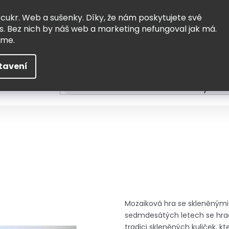
Vrácení a výměna
Doprava
 cukr. Web a sušenky. Díky, že nám poskytujete své
s. Bez nich by náš web a marketing nefungoval jak má.
eme.
tavení
HLEDAT
ní
Čtení
Tvoření a vzdělávání
Zabydlov
Mozaiková hra se skleněnými k
sedmdesátých letech se hračka
tradici skleněných kuliček, k