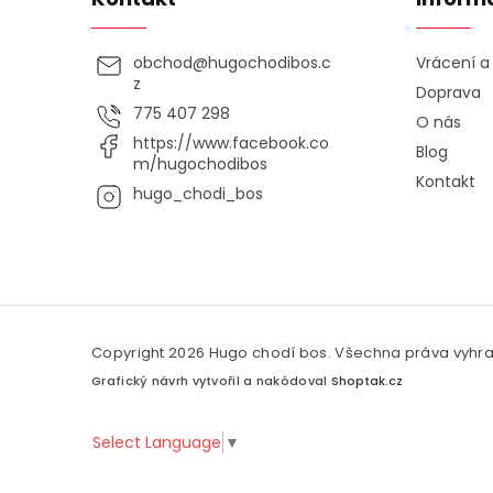
obchod
@
hugochodibos.c
Vrácení 
z
Doprava
775 407 298
O nás
https://www.facebook.co
Blog
m/hugochodibos
Kontakt
hugo_chodi_bos
Copyright 2026
Hugo chodí bos
. Všechna práva vyhr
Grafický návrh vytvořil a nakódoval
Shoptak.cz
Select Language
▼