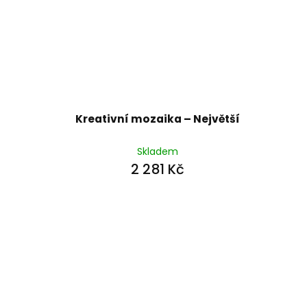
Kreativní mozaika – Největší
Skladem
2 281 Kč
Z
á