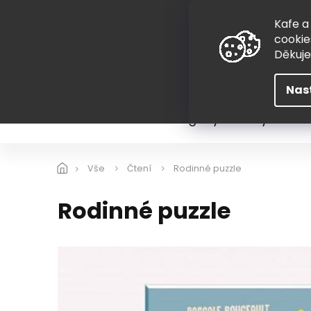
Přejít
775 407 298
na
Kafe a
obsah
cookie
Děkuj
Nas
Léto
Škola
Hugovy kousky
Hra
Vše
Čtení
Rodinné puzzle
Rodinné puzzle