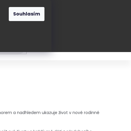
O nás
Blog
Kontakt
CZK
Souhlasím
Prázdný
košík
ání
Oblékání
Obouvání
Poukázky a přán
morem a nadhledem ukazuje život v nové rodinné