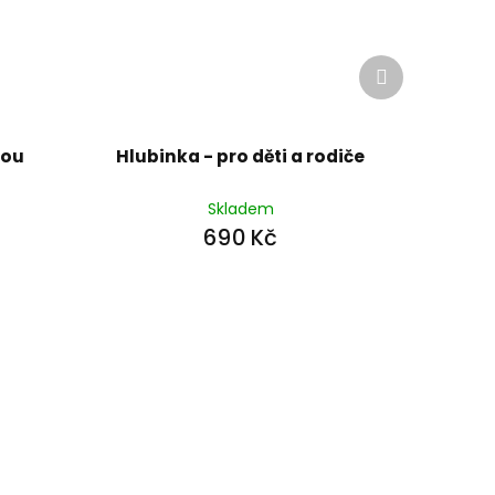
Další
produkt
sou
Hlubinka - pro děti a rodiče
Skladem
690 Kč