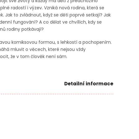
ojit své životy a každý má děti z předchozího
plné radostí i výzev. Vzniká nová rodina, která se
k. Jak to zvládnout, když se děti poprvé setkají? Jak
dodenní fungování? A co dělat ve chvílích, kdy se
nů rodiny potkávají?
hravou komiksovou formou, s lehkostí a pochopením.
máhá mluvit o věcech, které nejsou vždy
ocit, že v tom člověk není sám.
Detailní informace