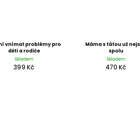
í vnímat problémy pro
Máma s tátou už nej
děti a rodiče
spolu
Skladem
Skladem
399 Kč
470 Kč