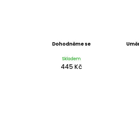
Dohodněme se
Uměn
Skladem
445 Kč
Z
á
p