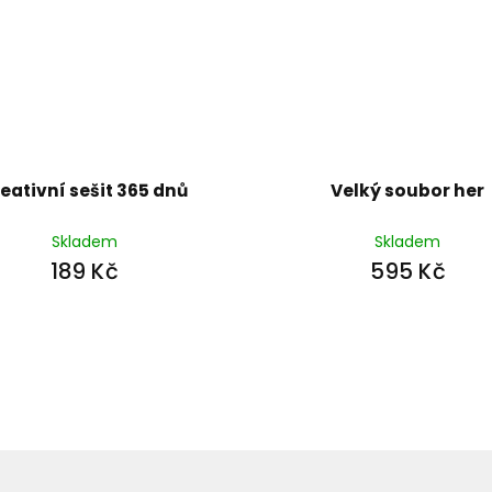
eativní sešit 365 dnů
Velký soubor her
Skladem
Skladem
189 Kč
595 Kč