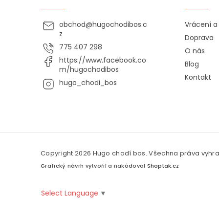
obchod
@
hugochodibos.c
Vrácení 
z
Doprava
775 407 298
O nás
https://www.facebook.co
Blog
m/hugochodibos
Kontakt
hugo_chodi_bos
Copyright 2026
Hugo chodí bos
. Všechna práva vyhr
Grafický návrh vytvořil a nakódoval
Shoptak.cz
Select Language
▼