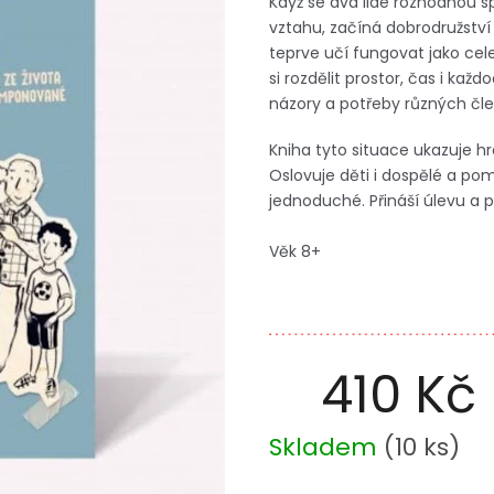
Když se dva lidé rozhodnou sp
vztahu, začíná dobrodružství 
teprve učí fungovat jako cele
si rozdělit prostor, čas i kaž
názory a potřeby různých čle
Kniha tyto situace ukazuje 
Oslovuje děti i dospělé a po
jednoduché. Přináší úlevu a p
Věk 8+
410 Kč
Měrná
Skladem
(
10 ks
)
cena: