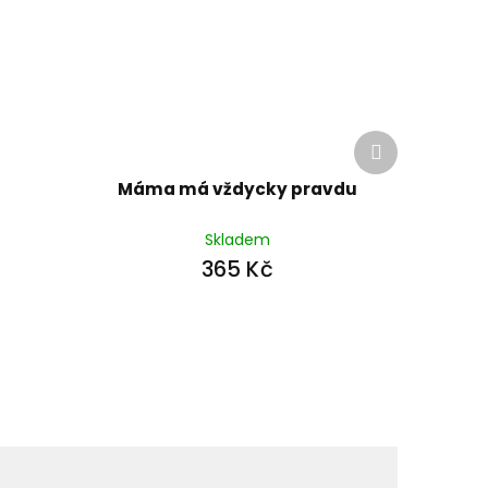
Další
produkt
Máma má vždycky pravdu
Skladem
365 Kč