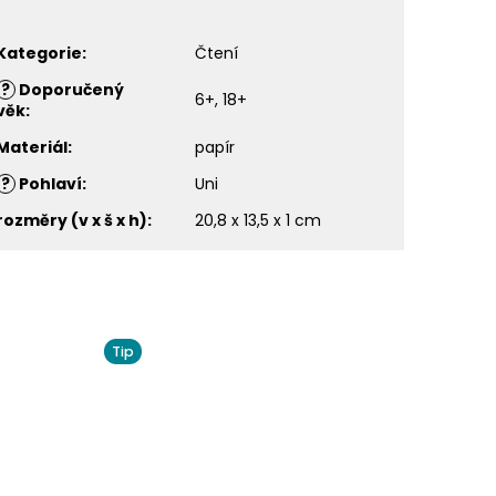
Kategorie
:
Čtení
?
Doporučený
6+, 18+
věk
:
Materiál
:
papír
?
Pohlaví
:
Uni
rozměry (v x š x h)
:
20,8 x 13,5 x 1 cm
Tip