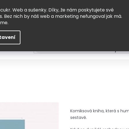
Vrácení a výměna
Doprava
 cukr. Web a sušenky. Díky, že nám poskytujete své
s. Bez nich by náš web a marketing nefungoval jak má.
eme.
tavení
HLEDAT
ní
Čtení
Tvoření a vzdělávání
Zabydlov
Komiksová kniha, která s hu
sestavě.