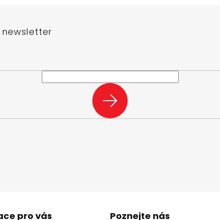
 newsletter
e-mail a my vám budeme zasílat informace o nových produktech na n
PŘIHLÁSIT
SE
ace pro vás
Poznejte nás