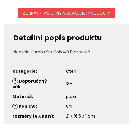
ZOBRAZIT VŠECHNY SOUVISEJÍCÍ PRODUKTY
Detailní popis produktu
Napsala
Kamila Šimůnková Petrovská
.
Kategorie
:
Čtení
?
Doporučený
18+
věk
:
Materiál
:
papír
?
Pohlaví
:
Uni
rozměry (v x š x h)
:
21 x 16,5 x 1 cm