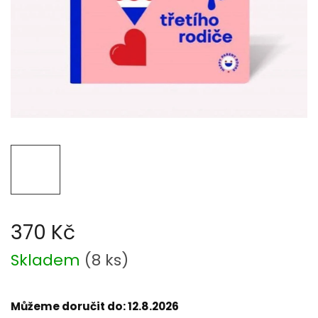
370 Kč
Měrná
Skladem
(
8 ks
)
cena:
Můžeme doručit do:
12.8.2026