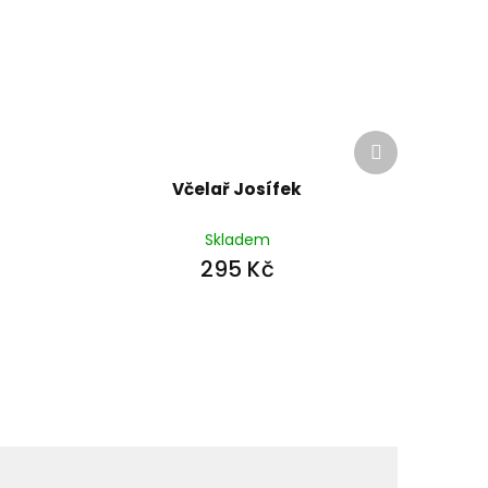
Další
produkt
Včelař Josífek
Skladem
295 Kč