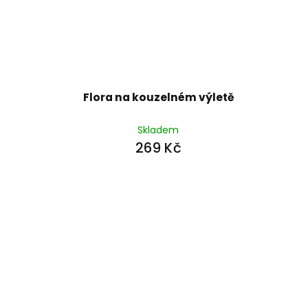
Flora na kouzelném výletě
Skladem
269 Kč
Z
á
p