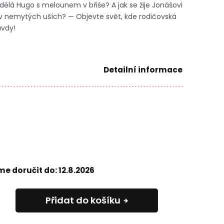
lá Hugo s melounem v břiše? A jak se žije Jonášovi
 nemytých uších? — Objevte svět, kde rodičovská
avdy!
Detailní informace
e doručit do:
12.8.2026
Přidat do košíku