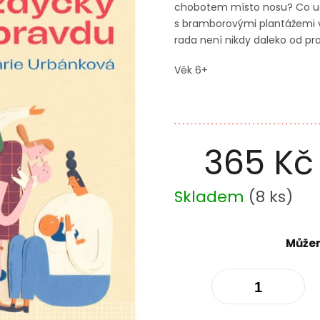
chobotem místo nosu? Co udě
s bramborovými plantážemi v
rada není nikdy daleko od pr
Věk 6+
365 Kč
Měrná
Skladem
(
8 ks
)
cena:
Můžem