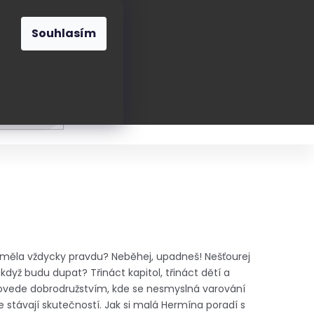
O nás
Blog
Kontakt
CZK
Souhlasím
Prázdný
košík
ání
Oblékání
Obouvání
Poukázky a přán
měla vždycky pravdu? Neběhej, upadneš! Nešťourej
dyž budu dupat? Třináct kapitol, třináct dětí a
provede dobrodružstvím, kde se nesmyslná varování
 stávají skutečností. Jak si malá Hermína poradí s