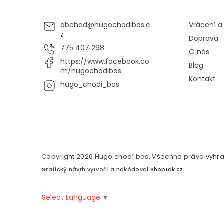
obchod
@
hugochodibos.c
Vrácení 
z
Doprava
775 407 298
O nás
https://www.facebook.co
Blog
m/hugochodibos
Kontakt
hugo_chodi_bos
Copyright 2026
Hugo chodí bos
. Všechna práva vyhr
Grafický návrh vytvořil a nakódoval
Shoptak.cz
Select Language
▼