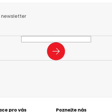
 newsletter
e-mail a my vám budeme zasílat informace o nových produktech na n
PŘIHLÁSIT
SE
ace pro vás
Poznejte nás