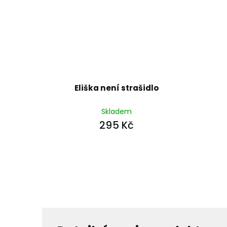
Eliška není strašidlo
Skladem
295 Kč