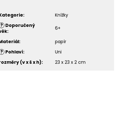
Kategorie
:
Knížky
?
Doporučený
6+
věk
:
Materiál
:
papír
?
Pohlaví
:
Uni
rozměry (v x š x h)
:
23 x 23 x 2 cm