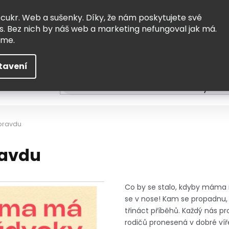
Vrácení a výměna
Doprava
 cukr. Web a sušenky. Díky, že nám poskytujete své
s. Bez nich by náš web a marketing nefungoval jak má.
eme.
tavení
HLEDAT
ní
Čtení
Tvoření a vzdělávání
Zabydlov
pravdu
avdu
Co by se stalo, kdyby máma 
se v nose! Kam se propadnu, k
třináct příběhů. Každý nás 
rodičů pronesená v dobré víře