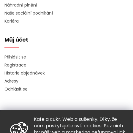
Náhradní plnění
Naše sociální podnikání
Kariéra
Můj účet
Přihlásit se
Registrace
Historie objednávek
Adresy
Odhlásit se
Kafe a cukr. Web a sušenky. Díky, že
Copyright 2026
Hugo chodí bos
. Všechna práva vyhrazena.
nám poskytujete své cookies. Bez nich
Grafický návrh vytvořil a nakódoval
Shoptak.cz
by náš web a marketing nefungoval jak