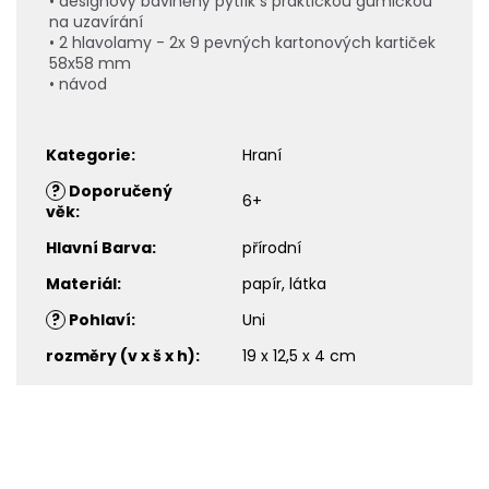
• designový bavlněný pytlík s praktickou gumičkou
na uzavírání
• 2 hlavolamy - 2x 9 pevných kartonových kartiček
58x58 mm
• návod
Kategorie
:
Hraní
?
Doporučený
6+
věk
:
Hlavní Barva
:
přírodní
Materiál
:
papír, látka
?
Pohlaví
:
Uni
rozměry (v x š x h)
:
19 x 12,5 x 4 cm