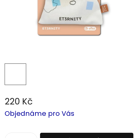
220 Kč
Měrná
Objednáme pro Vás
cena: