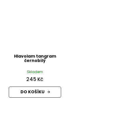
Hlavolam tangram
černobílý
Skladem
245 Kč
DO KOŠÍKU
Z