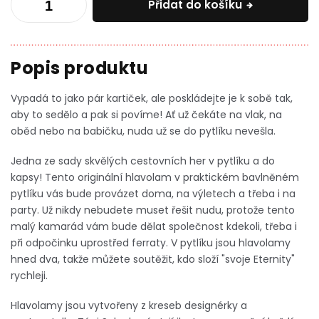
Přidat do košíku
Vypadá to jako pár kartiček, ale poskládejte je k sobě tak,
aby to sedělo a pak si povíme! Ať už čekáte na vlak, na
oběd nebo na babičku, nuda už se do pytlíku nevešla.
Jedna ze sady skvělých cestovních her v pytlíku a do
kapsy! Tento originální hlavolam v praktickém bavlněném
pytlíku vás bude provázet doma, na výletech a třeba i na
party. Už nikdy nebudete muset řešit nudu, protože tento
malý kamarád vám bude dělat společnost kdekoli, třeba i
při odpočinku uprostřed ferraty. V pytlíku jsou hlavolamy
hned dva, takže můžete soutěžit, kdo složí "svoje Eternity"
rychleji.
Hlavolamy jsou vytvořeny z kreseb designérky a